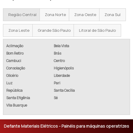
Região Central
Zona Norte
Zona Oeste
Zona Sul
Zona Leste
Grande São Paulo
Litoral de São Paulo
Aclimação
Bela Vista
Bom Retiro
Brás
Cambuci
Centro
Consolação
Higienópolis
Glicério
Liberdade
Luz
Pari
República
Santa Cecília
Santa Efigênia
Sé
Vila Buarque
Defante Materiais Elétricos - Painéis para máquinas operatrizes