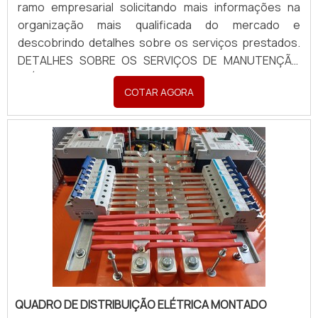
ramo empresarial solicitando mais informações na
organização mais qualificada do mercado e
descobrindo detalhes sobre os serviços prestados.
DETALHES SOBRE OS SERVIÇOS DE MANUTENÇÃO
ELÉTRICA INDUSTRIAL Se alguém quer achar serviços
COTAR AGORA
de manutenção elétrica industrial em uma empresa
inovadora, descobre a ETHANN Elétrica e Automação.
Na co...
QUADRO DE DISTRIBUIÇÃO ELÉTRICA MONTADO