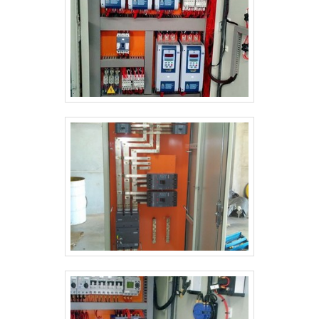
deseja achar o que precisa para produtos e soluções
tecnológicas para projetos industriais, comerciais e
residenciais. São opções variadas que a empresa
oferece, como serviços de engenharia industrial e
montagem de tubulações com ótima qualidade e
assertividade.Se diferenciando dentro de seu
segmento, a empresa consegue também
proporcionar um atendimento cuidadoso e que busca
a satisfação do cliente. A DCC Soluções é uma
empresa que tem se destacado no segmento pela
idoneidade em tudo que faz, garantindo o sucesso
aos parceiros de ponta a ponta..