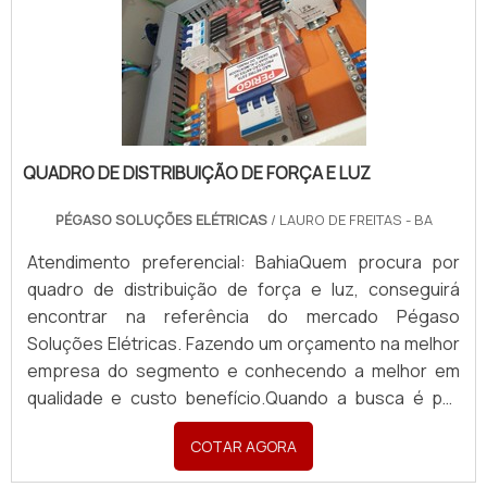
QUADRO DE DISTRIBUIÇÃO DE FORÇA E LUZ
PÉGASO SOLUÇÕES ELÉTRICAS
/ LAURO DE FREITAS - BA
Atendimento preferencial: BahiaQuem procura por
quadro de distribuição de força e luz, conseguirá
encontrar na referência do mercado Pégaso
Soluções Elétricas. Fazendo um orçamento na melhor
empresa do segmento e conhecendo a melhor em
qualidade e custo benefício.Quando a busca é por
quadro de distribuição de força e luz, com a Pégaso
COTAR AGORA
Soluções Elétricas o cliente poderá contar ótima
qualidade com pagamento acessível.DETALHES