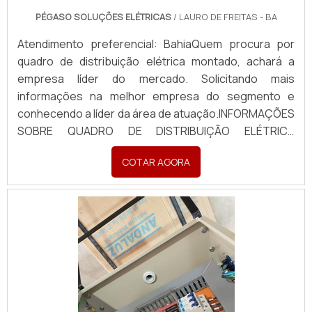
PÉGASO SOLUÇÕES ELÉTRICAS
/ LAURO DE FREITAS - BA
Atendimento preferencial: BahiaQuem procura por
quadro de distribuição elétrica montado, achará a
empresa líder do mercado. Solicitando mais
informações na melhor empresa do segmento e
conhecendo a líder da área de atuação.INFORMAÇÕES
SOBRE QUADRO DE DISTRIBUIÇÃO ELÉTRICA
MONTADOQuem busca por quadro de distribuição
COTAR AGORA
elétrica montado em uma empresa inovadora,
descobre a Pégaso Soluções Elétricas. Uma empresa
com alto know-how em banco de...