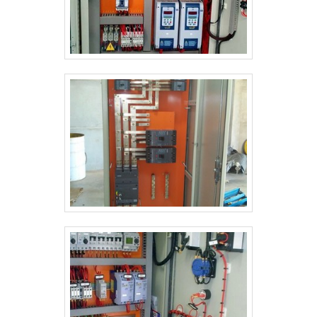
atender todas as demandas. Esses fatores, somados
elétricos industriais, na essência da empresa, a
a um time com equipe multidisciplinar de consultores
mesma deve prezar pelos produtos e serviços com
associados e profissionais qualificados, comprovam
ótima qualidade e precisão, detalhes que passam
sua essência de trazer o melhor para todos os
despercebidos e podem gerar prejuízo futuros para
clientes.
os clientes.É por estes motivos que a Bevilacqua
Eletrotécnica é uma empresa que preza pela
segurança quando se fala do segmento de venda e
manutenção em motores elétricos. A empresa
objetiva o que há de melhor para fidelizar os
clientes.QUALIDADES E PONTOS FORTES DA
EMPRESASomente na Bevilacqua Eletrotécnica é
possível encontrar a solução para quem busca venda
e manutenção em motores elétricos. É possível
encontrar itens variados com tecnologia de ponta,
como chave de partida soft starter e motobomba
centrífuga multiestágio com ótima qualidade e
excelente custo-benefício.Apresentando produtos
de alto padrão, a empresa conta com profissionais