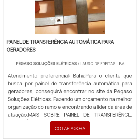
PAINEL DE TRANSFERÊNCIA AUTOMÁTICA PARA
GERADORES
PÉGASO SOLUÇÕES ELÉTRICAS
/ LAURO DE FREITAS - BA
Atendimento preferencial: BahiaPara o cliente que
busca por painel de transferência automática para
geradores, conseguirá encontrar no site da Pégaso
Soluções Elétricas. Fazendo um orçamento na melhor
organização do ramo e encontrando a líder da área de
atuação.MAIS SOBRE PAINEL DE TRANSFERÊNCIA
AUTOMÁTICA PARA GERADORESQuem está à procura
COTAR AGORA
de painel de transferência automática para geradores
em uma empresa altamente qualificada, vai até...