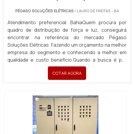
PÉGASO SOLUÇÕES ELÉTRICAS
/ LAURO DE FREITAS - BA
Atendimento preferencial: BahiaQuem procura por
quadro de distribuição de força e luz, conseguirá
encontrar na referência do mercado Pégaso
Soluções Elétricas. Fazendo um orçamento na melhor
empresa do segmento e conhecendo a melhor em
qualidade e custo benefício.Quando a busca é por
quadro de distribuição de força e luz, com a Pégaso
COTAR AGORA
Soluções Elétricas o cliente poderá contar ótima
qualidade com pagamento acessível.DETALHES
SOBRE QUADR...