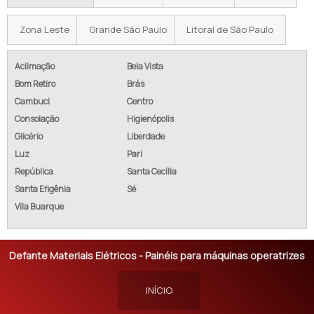
Zona Leste
Grande São Paulo
Litoral de São Paulo
Aclimação
Bela Vista
Bom Retiro
Brás
Cambuci
Centro
Consolação
Higienópolis
Glicério
Liberdade
Luz
Pari
República
Santa Cecília
Santa Efigênia
Sé
Vila Buarque
Defante Materiais Elétricos - Painéis para máquinas operatrizes
INÍCIO