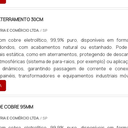
 com rapidez e excelência. Para orçamentos, enviar: Mate
u estanhado), Formato (chata ou redonda), Aplica
ui com dimensões (Largura, Espessura, Comprimento), Pa
ATERRAMENTO 30CM
m medidas, Seção Transversal (mm²) e Corrente necessária 
RIA E COMÉRCIO LTDA.
/ SP
finalidade (Revenda ou Consumo).
om cobre eletrolítico, 99,9% puro, disponíveis em form
dondos, com acabamentos natural ou estanhado. Pode
ais estática, como em aterramentos, protegendo de desca
atmosféricas (sistema de para-raios, por exemplo) ou aplica
 dinâmicos, garantindo passagem de corrente e cone
ainéis, transformadores e equipamentos industriais móv
b medida, com terminais em latão ou cobre, atendendo toda
A
 com rapidez e excelência. Para orçamentos, enviar: Mate
u estanhado), Formato (chata ou redonda), Aplica
ui com dimensões (Largura, Espessura, Comprimento), Pa
E COBRE 95MM
m medidas, Seção Transversal (mm²) e Corrente necessária 
RIA E COMÉRCIO LTDA.
/ SP
finalidade (Revenda ou Consumo).
om cobre eletrolítico, 99,9% puro, disponíveis em form