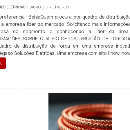
ES ELÉTRICAS
/ LAURO DE FREITAS - BA
preferencial: BahiaQuem procura por quadro de distribuiçã
 PARA SISTEMAS ELÉTRICOS INDUSTRIAIS?
á a empresa líder do mercado. Solicitando mais informaçõe
resa do segmento e conhecendo a líder da área
dos, utilizado para condução de eletricidade em siste
FORMAÇÕES SOBRE QUADRO DE DISTRIBUIÇÃO DE FORÇA
uadro de distribuição de força em uma empresa inovad
égaso Soluções Elétricas. Uma empresa com alto know-ho
HA DA DEFANTE MATERIAIS ELÉTRICOS?
citores para correç...
A
 excelente desempenho em condições extremas.
obre para sistemas elétricos industriais, a Defante Materi
e garanta a eficiência de seus sistemas. Visite nosso site p
s
.