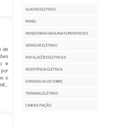
CORDOALHA CHATA DE COBRE 5 8
QUADRO ELÉTRICO
CORDOALHA CHATA DE COBRE 7 8
PAINEL
CORDOALHA CHATA DE COBRE NU
PAINÉIS PARA MÁQUINAS OPERATRIZES
CORDOALHA CHATA FLEXIVEL DE COBRE
GERADOR ELÉTRICO
cos
o de
CORDOALHA CHATA TRANÇADA DE COBRE
bre
ções
INSTALAÇÕES ELÉTRICAS
CORDOALHA COBREADA
to e
RESISTÊNCIA ELÉTRICA
 por
CORDOALHA DE COBRE
as o
CORDOALHA DE COBRE
LHES
CORDOALHA DE COBRE 10MM
sas
TERMINAL ELÉTRICO
CORDOALHA DE COBRE 16MM
CABOS E FIAÇÃO
CORDOALHA DE COBRE 25MM
CORDOALHA DE COBRE 30 CM