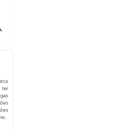
CORDOALHA DE COBRE PARA
BARRAMENTO
CORDOALHA DE COBRE PARA DISSIPAÇÃO
DE CORRENTE
A
CORDOALHA DE COBRE PARA
DISTRIBUIÇÃO DE ENERGIA
CORDOALHA DE COBRE PARA LIGAÇÃO
ELÉTRICA INDUSTRIAL
CORDOALHA DE COBRE PARA PARA RAIOS
CORDOALHA DE COBRE PARA PROTEÇÃO
atos
CONTRA RAIOS
 ter
rgas
CORDOALHA DE COBRE PARA PROTEÇÃO
ELÉTRICA
ções
xões
CORDOALHA DE COBRE PARA PROTEÇÃO
eis.
ELÉTRICA INDUSTRIAL
s as
CORDOALHA DE COBRE PARA SISTEMAS