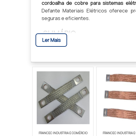
cordoalha de cobre para sistemas elétri
Defante Materiais Elétricos oferece p
seguras e eficientes.
SUMÁRIO
Ler Mais
Descrição Detalhada do Produto
Especificações Técnicas
Benefícios
Comparativo com Concorrentes
Avaliações
FAQ
Conclusão
DESCRIÇÃO DETALHADA D
FRANCEC INDUSTRIA E COMÉRCIO
FRANCEC INDUSTRIA E