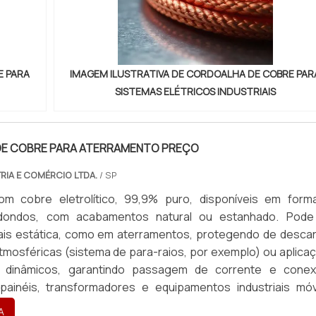
E PARA
IMAGEM ILUSTRATIVA DE CORDOALHA DE COBRE PAR
SISTEMAS ELÉTRICOS INDUSTRIAIS
E COBRE PARA ATERRAMENTO PREÇO
RIA E COMÉRCIO LTDA.
/ SP
om cobre eletrolítico, 99,9% puro, disponíveis em form
dondos, com acabamentos natural ou estanhado. Pode
ais estática, como em aterramentos, protegendo de desca
atmosféricas (sistema de para-raios, por exemplo) ou aplica
 dinâmicos, garantindo passagem de corrente e cone
ainéis, transformadores e equipamentos industriais móv
b medida, com terminais em latão ou cobre, atendendo toda
A