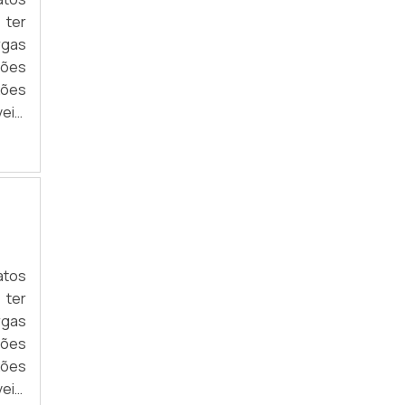
FÁBRICA DE CORDOALHA DE COBRE
 ter
rgas
PREÇO DE CORDOALHA COBRE
ções
xões
eis.
s as
rial
ção,
drão
(A).
atos
 ter
rgas
ções
xões
eis.