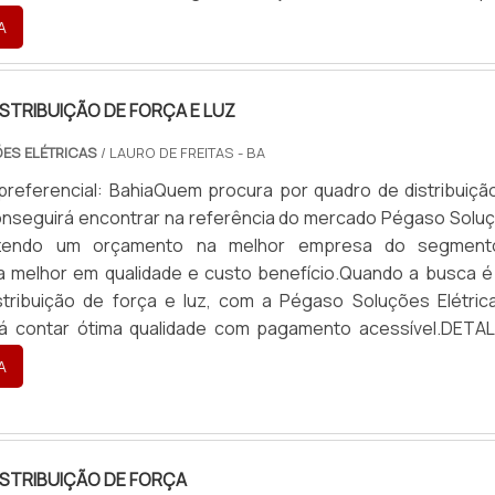
-how em banco de...
A
rosão
rsos ambientes
STRIBUIÇÃO DE FORÇA E LUZ
ORRENTES
ES ELÉTRICAS
/ LAURO DE FREITAS - BA
ercado, a cordoalha de cobre da Defante Materiais Elétri
preferencial: BahiaQuem procura por quadro de distribuiçã
o-benefício. Produtos concorrentes podem oferecer co
conseguirá encontrar na referência do mercado Pégaso Solu
 o melhor desempenho para 2024.
Fazendo um orçamento na melhor empresa do segmen
 melhor em qualidade e custo benefício.Quando a busca é
stribuição de força e luz, com a Pégaso Soluções Elétric
rá contar ótima qualidade com pagamento acessível.DETA
frequentemente elogiam a durabilidade e a eficiência de nos
..
A
em nossos sistemas, vale cada centavo." - Paulo S.
ecomendo para qualquer aplicação industrial." - Ana T.
STRIBUIÇÃO DE FORÇA