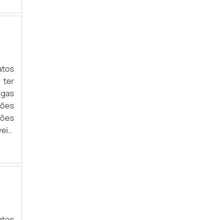
rial
ELÉTRICOS INDUSTRIAIS
ção,
CORDOALHA DE COBRE PARA
drão
SUBESTAÇÕES ELÉTRICAS
(A).
CORDOALHA DE COBRE PARA
TRANSFORMADOR
atos
 ter
CORDOALHA ELÉTRICA DE COBRE NU
rgas
ções
CORDOALHA FLEXIVEL DE COBRE
xões
CORDOALHA FLEXÍVEL DE COBRE
eis.
ESTANHADA
s as
CORDOALHA REDONDA DE COBRE
rial
ção,
CORDOALHA REDONDA DE COBRE
drão
ESTANHADO
(A).
CORDOALHA REDONDA DE COBRE NU
atos