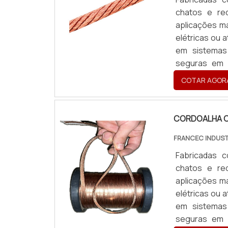
chatos e re
aplicações m
elétricas ou 
em sistemas
seguras em p
Produzidas so
COTAR AGOR
necessidades
(cobre nu o
Desenho/croq
CORDOALHA C
de furação co
FRANCEC INDUST
Quantidade e 
Fabricadas c
chatos e re
aplicações m
elétricas ou 
em sistemas
seguras em p