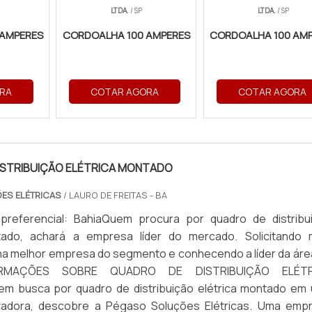
LTDA.
/ SP
LTDA.
/ SP
iais Elétricos é projetada para atender as demandas m
 AMPERES
CORDOALHA 100 AMPERES
CORDOALHA 100 AM
triais. Composta por fios de cobre de alta pureza, gara
 condições adversas.
RA
COTAR AGORA
COTAR AGORA
S
dade
ISTRIBUIÇÃO ELÉTRICA MONTADO
ES ELÉTRICAS
/ LAURO DE FREITAS - BA
preferencial: BahiaQuem procura por quadro de distribu
tado, achará a empresa líder do mercado. Solicitando 
na melhor empresa do segmento e conhecendo a líder da áre
FORMAÇÕES SOBRE QUADRO DE DISTRIBUIÇÃO ELÉTR
 Materiais Elétricos proporciona benefícios como:
busca por quadro de distribuição elétrica montado em
adora, descobre a Pégaso Soluções Elétricas. Uma emp
al para sistemas industriais