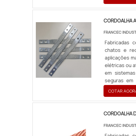
necessidades
(cobre nu o
Desenho/croq
CORDOALHA 
de furação co
FRANCEC INDUST
Quantidade e 
Fabricadas c
chatos e re
aplicações m
elétricas ou 
em sistemas
seguras em p
Produzidas so
COTAR AGOR
necessidades
(cobre nu o
Desenho/croq
CORDOALHA D
de furação co
FRANCEC INDUST
Quantidade e 
Fabricadas c