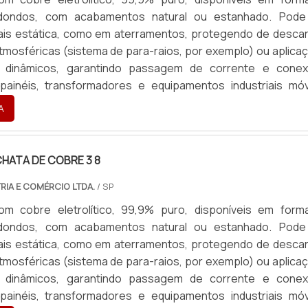
dondos, com acabamentos natural ou estanhado. Pode
ais estática, como em aterramentos, protegendo de desca
atmosféricas (sistema de para-raios, por exemplo) ou aplica
 dinâmicos, garantindo passagem de corrente e cone
ainéis, transformadores e equipamentos industriais móv
b medida, com terminais em latão ou cobre, atendendo toda
A
 com rapidez e excelência. Para orçamentos, enviar: Mate
u estanhado), Formato (chata ou redonda), Aplica
ui com dimensões (Largura, Espessura, Comprimento), Pa
HATA DE COBRE 3 8
m medidas, Seção Transversal (mm²) e Corrente necessária 
RIA E COMÉRCIO LTDA.
/ SP
finalidade (Revenda ou Consumo).
om cobre eletrolítico, 99,9% puro, disponíveis em form
dondos, com acabamentos natural ou estanhado. Pode
ais estática, como em aterramentos, protegendo de desca
atmosféricas (sistema de para-raios, por exemplo) ou aplica
 dinâmicos, garantindo passagem de corrente e cone
ainéis, transformadores e equipamentos industriais móv