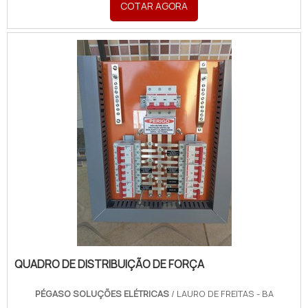
COTAR AGORA
Soluções Elétricas o cliente poderá contar ótima
qualidade com pagamento acessível.DETALHES
SOBRE QUADR...
QUADRO DE DISTRIBUIÇÃO DE FORÇA
PÉGASO SOLUÇÕES ELÉTRICAS
/ LAURO DE FREITAS - BA