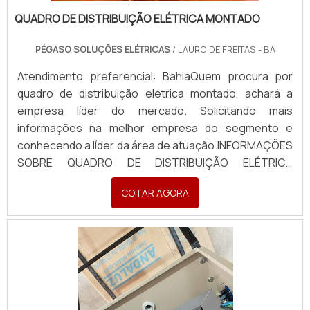
QUADRO DE DISTRIBUIÇÃO ELÉTRICA MONTADO
PÉGASO SOLUÇÕES ELÉTRICAS
/ LAURO DE FREITAS - BA
Atendimento preferencial: BahiaQuem procura por
quadro de distribuição elétrica montado, achará a
empresa líder do mercado. Solicitando mais
informações na melhor empresa do segmento e
conhecendo a líder da área de atuação.INFORMAÇÕES
SOBRE QUADRO DE DISTRIBUIÇÃO ELÉTRICA
MONTADOQuem busca por quadro de distribuição
COTAR AGORA
elétrica montado em uma empresa inovadora,
descobre a Pégaso Soluções Elétricas. Uma empresa
com alto know-how em banco de...