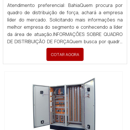
Atendimento preferencial: BahiaQuem procura por
quadro de distribuição de força, achará a empresa
líder do mercado. Solicitando mais informações na
melhor empresa do segmento e conhecendo a líder
da área de atuação.INFORMAÇÕES SOBRE QUADRO
DE DISTRIBUIÇÃO DE FORÇAQuem busca por quadro
de distribuição de força em uma empresa inovadora,
COTAR AGORA
descobre a Pégaso Soluções Elétricas. Uma empresa
com alto know-how em banco de capacitores para
correç...