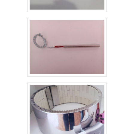
existem as melhores condições para quem deseja
achar o que precisa para resistência tubular de 1000
watts. É possível encontrar itens variados com
tecnologia de ponta, como resistência cartucho alta
carga e resistência tubular.É conhecida por ser uma
empresa comprometida com seus serviços e em uma
empresa responsável, padrões possíveis por contar
com escritório de alta qualidade onde são realizadas
as atividades e estrutura completa para atender toda
demanda.Tudo isso, unido a um time de equipe
multidisciplinar de consultores associados e
profissionais com vasta experiência na área de
atuação, garantem a melhor experiência para os
clientes com qualidade.