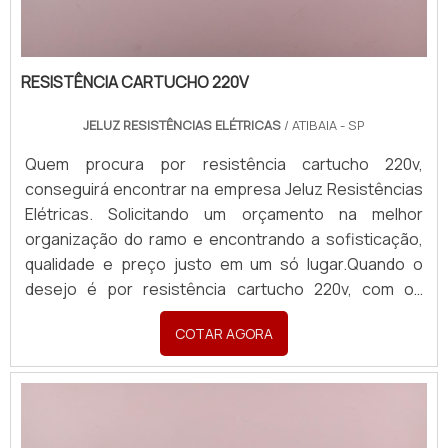
RESISTÊNCIA CARTUCHO 220V
JELUZ RESISTÊNCIAS ELÉTRICAS
/ ATIBAIA - SP
Quem procura por resistência cartucho 220v,
conseguirá encontrar na empresa Jeluz Resistências
Elétricas. Solicitando um orçamento na melhor
organização do ramo e encontrando a sofisticação,
qualidade e preço justo em um só lugar.Quando o
desejo é por resistência cartucho 220v, com os
profissionais da Jeluz Resistências Elétricas o cliente
COTAR AGORA
receberá excelente custo-benefício com soluções
eficazes para resistência microtubular.MAIS SOBRE ...