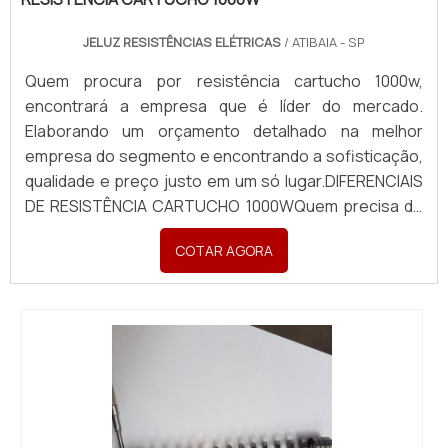
JELUZ RESISTÊNCIAS ELÉTRICAS
/ ATIBAIA - SP
Quem procura por resistência cartucho 1000w,
encontrará a empresa que é líder do mercado.
Elaborando um orçamento detalhado na melhor
empresa do segmento e encontrando a sofisticação,
qualidade e preço justo em um só lugar.DIFERENCIAIS
DE RESISTÊNCIA CARTUCHO 1000WQuem precisa de
resistência cartucho 1000w em uma empresa
COTAR AGORA
altamente qualificada, acha o site da Jeluz
Resistências Elétricas. A empresa trabalha com cabo
de alta temperatura d...