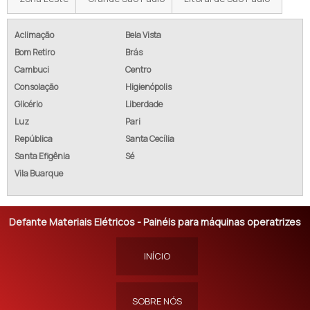
Aclimação
Bela Vista
Bom Retiro
Brás
Cambuci
Centro
Consolação
Higienópolis
Glicério
Liberdade
Luz
Pari
República
Santa Cecília
Santa Efigênia
Sé
Vila Buarque
Defante Materiais Elétricos - Painéis para máquinas operatrizes
INÍCIO
SOBRE NÓS