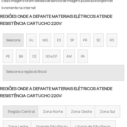
Estas imagens foram obtidas de bancos de imagens públicas e disponível
livremente na internet
REGIÕES ONDE A DEFANTE MATERIAIS ELÉTRICOS ATENDE
RESISTÊNCIA CARTUCHO 220V:
Selecione
RJ
MG
ES
SP
PR
SC
RS
PE
BA
CE
GO e DF
AM
PA
Selecione a região do Brasil
REGIÕES ONDE A DEFANTE MATERIAIS ELÉTRICOS ATENDE
RESISTÊNCIA CARTUCHO 220V:
Região Central
Zona Norte
Zona Oeste
Zona Sul
Zona Leste
Grande São Paulo
Litoral de São Paulo