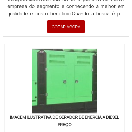
empresa do segmento e conhecendo a melhor em
qualidade e custo benefício.Quando a busca é por
quadro de distribuição de força e luz, com a Pégaso
COTAR AGORA
Soluções Elétricas o cliente poderá contar ótima
qualidade com pagamento acessível.DETALHES
SOBRE QUADR...
IMAGEM ILUSTRATIVA DE GERADOR DE ENERGIA A DIESEL
PREÇO