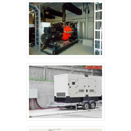
de última geração. QUALIDADE COMPROVADA NO
SEGMENTOSomente na TECNOGEN Grupos
Geradores as melhores opções sempre estão à
disposição quando se procura soluções para
manutenção preventiva e corretiva em grupo gerador.
Líder em qualidade, a empresa oferece uma variedade
de itens como manutenção de geradores e locação
de geradores.É conhecida por ser comprometida com
os serviços e responsável, características possíveis
pelo fato de a empresa ter escritório de alta qualidade
onde são realizadas as atividades e equipamentos de
última geração. Esses fatores, somados a um time
com colaboradores proativos e funcionários de alta
qualidade, garantem o sucesso de cada cliente de
ponta a ponta.