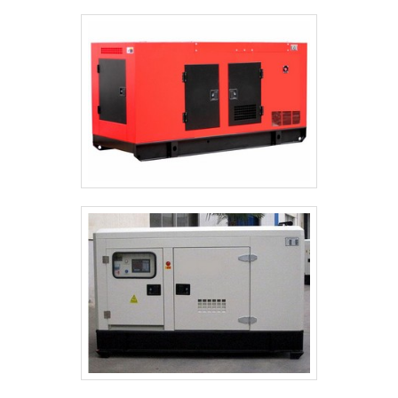
há de melhor no mercado para cada cliente.Ainda
existe variedade e qualidade quando o assunto for
focando em manutenção preventiva e corretiva em
venda, locação e manutenção de geradores de
grupo gerador, mais do que visar apenas lucratividade,
energia. São diversas opções disponibilizadas, como
deve oferecer produtos e serviços que tenham ótima
manutenção de geradores e locação de geradores
qualidade e precisão, detalhes que passam
com ótima qualidade e eficiência.Para tal sucesso, a
despercebidos e podem gerar prejuízo futuros para
empresa investiu em profissionais competentes e em
os clientes.Existem muitas formas diferentes de
equipamentos inovadores. A TECNOGEN Grupos
demonstrar conhecimento e autoridade em sua área
Geradores é uma empresa que tem sido apontada de
de atuação. Boas razões pelas quais a TECNOGEN
forma positiva no mercado por toda seriedade e
Grupos Geradores é destaque sempre que precisar
qualidade, o que garante o sucesso aos parceiros de
de manutenção preventiva e corretiva em grupo
ponta a ponta.
gerador: Colaboradores proativos; Profissionais
capacitados, cumprindo todos os requisitos exigidos
pela NR10; Funcionários de alta qualidade; Escritório de
alta qualidade onde são realizadas as atividades;
Material e estrutura operacional que garantem
atendimento diferenciado, total eficiência, segurança
e qualidade na prestação dos serviços; Equipamentos