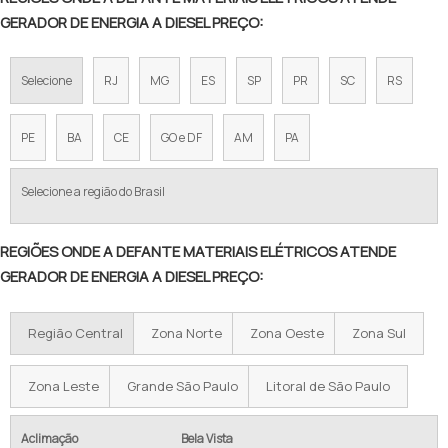
GERADOR DE ENERGIA A DIESEL PREÇO:
Selecione
RJ
MG
ES
SP
PR
SC
RS
PE
BA
CE
GO e DF
AM
PA
Selecione a região do Brasil
REGIÕES ONDE A DEFANTE MATERIAIS ELÉTRICOS ATENDE
GERADOR DE ENERGIA A DIESEL PREÇO:
Região Central
Zona Norte
Zona Oeste
Zona Sul
Zona Leste
Grande São Paulo
Litoral de São Paulo
Aclimação
Bela Vista