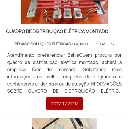
QUADRO DE DISTRIBUIÇÃO ELÉTRICA MONTADO
PÉGASO SOLUÇÕES ELÉTRICAS
/ LAURO DE FREITAS - BA
Atendimento preferencial: BahiaQuem procura por
quadro de distribuição elétrica montado, achará a
empresa líder do mercado. Solicitando mais
informações na melhor empresa do segmento e
conhecendo a líder da área de atuação.INFORMAÇÕES
SOBRE QUADRO DE DISTRIBUIÇÃO ELÉTRICA
MONTADOQuem busca por quadro de distribuição
COTAR AGORA
elétrica montado em uma empresa inovadora,
descobre a Pégaso Soluções Elétricas. Uma empresa
com alto know-how em banco de...