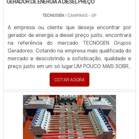
GERADOR DE ENERGIA A DIESEL PREÇO
TECNOGEN
/ CAMPINAS - SP
A empresa ou cliente que deseja encontrar por
gerador de energia a diesel preço justo, encontrará
na referência do mercado TECNOGEN Grupos
Geradores. Cotando na empresa mais qualificada do
mercado e descobrindo a sofisticação, qualidade e
preço justo em um só lugar.UM POUCO MAIS SOBRE
GERADOR DE ENERGIA A DIESEL PREÇOQuem quer
COTAR AGORA
achar gerador de energia a diesel preço acessível e
em uma empresa comprometida com os serviços,
depara com a T...