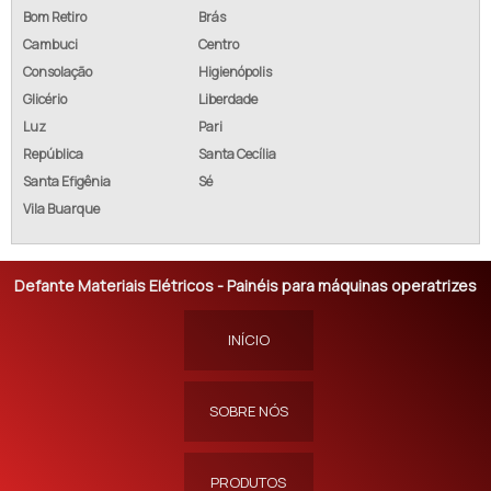
Bom Retiro
Brás
Cambuci
Centro
Consolação
Higienópolis
Glicério
Liberdade
Luz
Pari
República
Santa Cecília
Santa Efigênia
Sé
Vila Buarque
Defante Materiais Elétricos - Painéis para máquinas operatrizes
INÍCIO
SOBRE NÓS
PRODUTOS