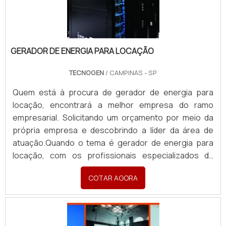
GERADOR DE ENERGIA PARA LOCAÇÃO
TECNOGEN
/ CAMPINAS - SP
Quem está à procura de gerador de energia para
locação, encontrará a melhor empresa do ramo
empresarial. Solicitando um orçamento por meio da
própria empresa e descobrindo a líder da área de
atuação.Quando o tema é gerador de energia para
locação, com os profissionais especializados da
TECNOGEN Grupos Geradores encontramos
COTAR AGORA
eficiência com suprimento da necessidade de
suporte técnico pós-venda por meio de um
atendimento ágil, qualificado e com ampla
disponibilidade.MAIS sOBRE GERADOR DE ENERGIA