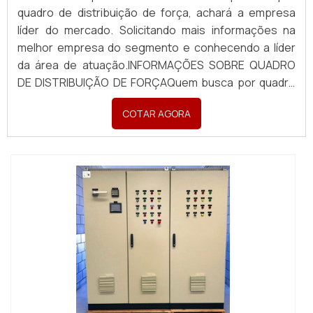
quadro de distribuição de força, achará a empresa
líder do mercado. Solicitando mais informações na
melhor empresa do segmento e conhecendo a líder
da área de atuação.INFORMAÇÕES SOBRE QUADRO
DE DISTRIBUIÇÃO DE FORÇAQuem busca por quadro
de distribuição de força em uma empresa inovadora,
COTAR AGORA
descobre a Pégaso Soluções Elétricas. Uma empresa
com alto know-how em banco de capacitores para
correç...