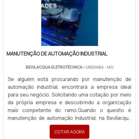
MANUTENÇÃO DE AUTOMAÇÃO INDUSTRIAL
BEVILACQUA ELETROTÉCNICA
/ UBERABA - MG
Se alguém está procurando por manutenção de
automação industrial, encontrará a empresa ideal
para seu negócio. Solicitando uma cotação por meio
da própria empresa e descobrindo a organização
mais competente do ramo.Quando o quesito é
manutenção de automação industrial, na Bevilacqua
Eletrotécnica o cliente conseguirá proteção com
COTAR AGORA
soluções eficazes em venda e montagem de painéis