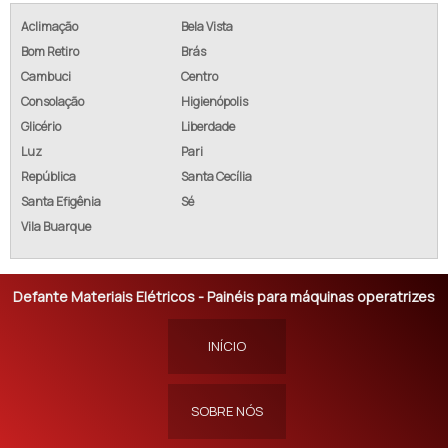
Aclimação
Bela Vista
Bom Retiro
Brás
Cambuci
Centro
Consolação
Higienópolis
Glicério
Liberdade
Luz
Pari
República
Santa Cecília
Santa Efigênia
Sé
Vila Buarque
Defante Materiais Elétricos - Painéis para máquinas operatrizes
INÍCIO
SOBRE NÓS