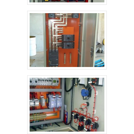
associados; Profissionais com vasta experiência na
área de atuação; Equipe de alta qualidade; Escritório
de alta qualidade onde são realizadas as atividades;
Amplo estoque de equipamentos e peças de
reposição; Equipamentos de última
geração.EFICIÊNCIA E QUALIDADE
COMPROVADASSomente na Bevilacqua Eletrotécnica
tem a solução ideal para inversor de frequência
conserto. Prezando pelo que há de mais moderno,
traz inovações e variedades em chave de partida soft
starter e manutenção de motoredutores.Tem rótulo
de uma empresa comprometida com seus serviços e
uma empresa responsável, padrões alcançados por
conter escritório de alta qualidade onde são
realizadas as atividades e amplo estoque de
equipamentos e peças de reposição. Tudo isso,
somado à performance de uma equipe multidisciplinar
de consultores associados e profissionais com vasta