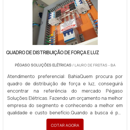
QUADRO DE DISTRIBUIÇÃO DE FORÇA E LUZ
PÉGASO SOLUÇÕES ELÉTRICAS
/ LAURO DE FREITAS - BA
Atendimento preferencial: BahiaQuem procura por
quadro de distribuição de força e luz, conseguirá
encontrar na referência do mercado Pégaso
Soluções Elétricas. Fazendo um orçamento na melhor
empresa do segmento e conhecendo a melhor em
qualidade e custo benefício.Quando a busca é por
quadro de distribuição de força e luz, com a Pégaso
COTAR AGORA
Soluções Elétricas o cliente poderá contar ótima