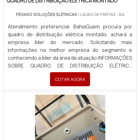
QUADRO DE DISTRIBUIÇÃO ELÉTRICA MONTADO
PÉGASO SOLUÇÕES ELÉTRICAS
/ LAURO DE FREITAS - BA
Atendimento preferencial: BahiaQuem procura por
quadro de distribuição elétrica montado, achará a
empresa líder do mercado. Solicitando mais
informações na melhor empresa do segmento e
conhecendo a líder da área de atuação.INFORMAÇÕES
SOBRE QUADRO DE DISTRIBUIÇÃO ELÉTRICA
MONTADOQuem busca por quadro de distribuição
COTAR AGORA
elétrica montado em uma empresa inovadora,
descobre a Pégaso Soluções Elétricas. Uma empresa
com alto know-how em banco de...