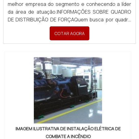
melhor empresa do segmento e conhecendo a líder
da área de atuação.INFORMAÇÕES SOBRE QUADRO
DE DISTRIBUIÇÃO DE FORÇAQuem busca por quadro
de distribuição de força em uma empresa inovadora,
COTAR AGORA
descobre a Pégaso Soluções Elétricas. Uma empresa
com alto know-how em banco de capacitores para
correç...
IMAGEM ILUSTRATIVA DE INSTALAÇÃO ELÉTRICA DE
COMBATE A INCÊNDIO