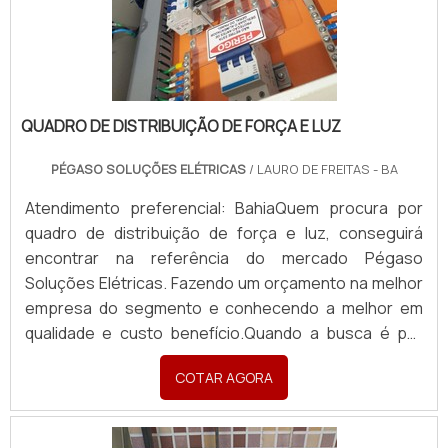
QUADRO DE DISTRIBUIÇÃO DE FORÇA E LUZ
PÉGASO SOLUÇÕES ELÉTRICAS
/ LAURO DE FREITAS - BA
Atendimento preferencial: BahiaQuem procura por
quadro de distribuição de força e luz, conseguirá
encontrar na referência do mercado Pégaso
Soluções Elétricas. Fazendo um orçamento na melhor
empresa do segmento e conhecendo a melhor em
qualidade e custo benefício.Quando a busca é por
quadro de distribuição de força e luz, com a Pégaso
COTAR AGORA
Soluções Elétricas o cliente poderá contar ótima
qualidade com pagamento acessível.DETALHES
SOBRE QUADR...