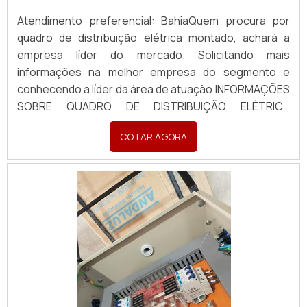
Atendimento preferencial: BahiaQuem procura por
quadro de distribuição elétrica montado, achará a
empresa líder do mercado. Solicitando mais
informações na melhor empresa do segmento e
conhecendo a líder da área de atuação.INFORMAÇÕES
SOBRE QUADRO DE DISTRIBUIÇÃO ELÉTRICA
MONTADOQuem busca por quadro de distribuição
COTAR AGORA
elétrica montado em uma empresa inovadora,
descobre a Pégaso Soluções Elétricas. Uma empresa
com alto know-how em banco de...