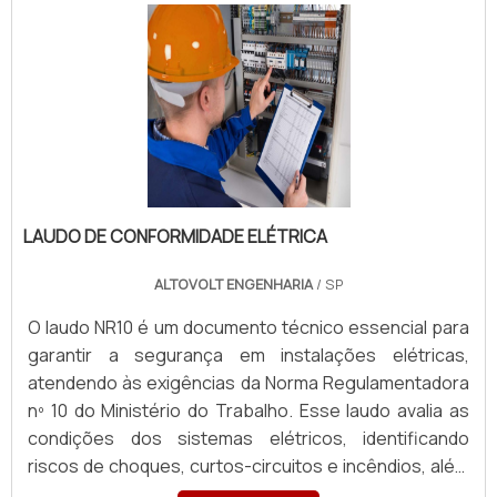
de trabalhadores e equipamentos. Entre os principais
benefícios do laudo NR10, destacam-se a redução de
acidentes elétricos, conformidade legal, aumento da
segurança no ambiente de trabalho e prevenção de
falhas operacionais. Além disso, o documento facilita
auditorias e evita penalidades decorrentes de não
conformidade com a legislação. Empresas
especializadas realizam a inspeção e emitem o laudo
com recomendações para a adequação do sistema
LAUDO DE CONFORMIDADE ELÉTRICA
elétrico, garantindo que todas as instalações
ALTOVOLT ENGENHARIA
/ SP
atendam aos requisitos técnicos e proporcionando
um ambiente de trabalho mais seguro e eficiente.
O laudo NR10 é um documento técnico essencial para
garantir a segurança em instalações elétricas,
atendendo às exigências da Norma Regulamentadora
nº 10 do Ministério do Trabalho. Esse laudo avalia as
condições dos sistemas elétricos, identificando
riscos de choques, curtos-circuitos e incêndios, além
de propor medidas de prevenção. Ele inclui inspeção