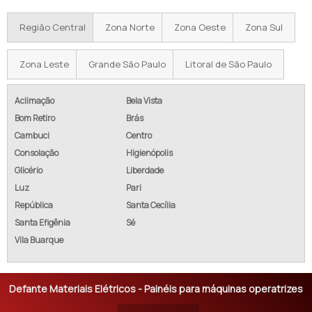
Região Central
Zona Norte
Zona Oeste
Zona Sul
Zona Leste
Grande São Paulo
Litoral de São Paulo
Aclimação
Bela Vista
Bom Retiro
Brás
Cambuci
Centro
Consolação
Higienópolis
Glicério
Liberdade
Luz
Pari
República
Santa Cecília
Santa Efigênia
Sé
Vila Buarque
Defante Materiais Elétricos - Painéis para máquinas operatrizes