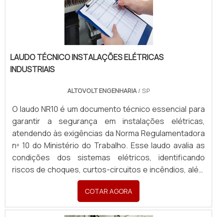
LAUDO TÉCNICO INSTALAÇÕES ELÉTRICAS
INDUSTRIAIS
ALTOVOLT ENGENHARIA
/ SP
O laudo NR10 é um documento técnico essencial para
garantir a segurança em instalações elétricas,
atendendo às exigências da Norma Regulamentadora
nº 10 do Ministério do Trabalho. Esse laudo avalia as
condições dos sistemas elétricos, identificando
riscos de choques, curtos-circuitos e incêndios, além
de propor medidas de prevenção. Ele inclui inspeção
COTAR AGORA
detalhada, testes elétricos e análise da conformidade
com as normas vigentes, assegurando a integridade