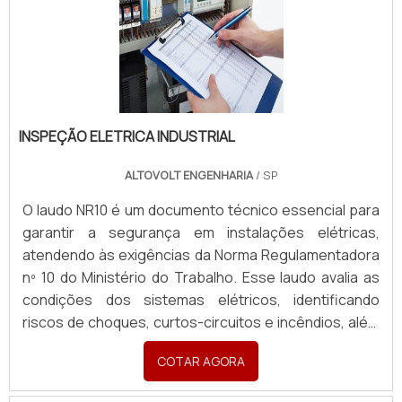
INSPEÇÃO ELETRICA INDUSTRIAL
ALTOVOLT ENGENHARIA
/ SP
O laudo NR10 é um documento técnico essencial para
garantir a segurança em instalações elétricas,
atendendo às exigências da Norma Regulamentadora
nº 10 do Ministério do Trabalho. Esse laudo avalia as
condições dos sistemas elétricos, identificando
riscos de choques, curtos-circuitos e incêndios, além
de propor medidas de prevenção. Ele inclui inspeção
COTAR AGORA
detalhada, testes elétricos e análise da conformidade
com as normas vigentes, assegurando a integridade