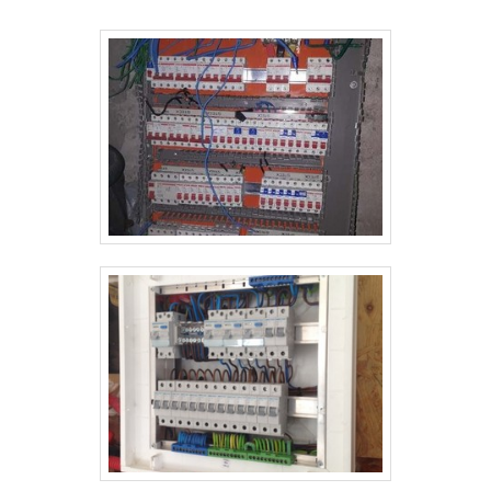
geradores e quadro para sistema de incêndio,
garantindo o que há de melhor na
atualidade.Discorrendo ainda sobre quadro geral de
distribuição, sempre deve-se buscar uma empresa
que tenha produtos e serviços com ótima qualidade e
proteção, detalhes primordiais que são deixados de
lado por muitas empresas que não focam na
fidelização do cliente.É importante lembrar que o
produto deve sempre ser adquirido com empresas
especializadas no segmento. Esse tipo de cuidado
ajuda a garantir a qualidade e durabilidade dos
materiais, além de evitar prejuízos com substituições
frequentes de produtos que não cumprem com suas
funções adequadamente. Assim, é possível poupar
gastos desnecessários.Existem diversos motivos
para a Pégaso Soluções Elétricas ter se tornado
destaque quando pensamos em uma empresa que
entrega confiança e serviços de qualidade. Alguns