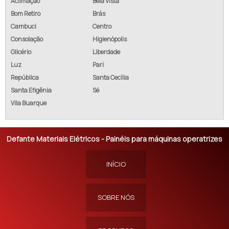
Aclimação
Bela Vista
Bom Retiro
Brás
Cambuci
Centro
Consolação
Higienópolis
Glicério
Liberdade
Luz
Pari
República
Santa Cecília
Santa Efigênia
Sé
Vila Buarque
Defante Materiais Elétricos - Painéis para máquinas operatrizes
INÍCIO
SOBRE NÓS