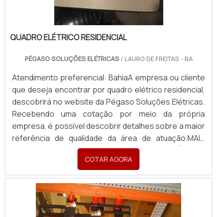
QUADRO ELÉTRICO RESIDENCIAL
PÉGASO SOLUÇÕES ELÉTRICAS
/ LAURO DE FREITAS - BA
Atendimento preferencial: BahiaA empresa ou cliente
que deseja encontrar por quadro elétrico residencial,
descobrirá no website da Pégaso Soluções Elétricas.
Recebendo uma cotação por meio da própria
empresa, é possível descobrir detalhes sobre a maior
referência de qualidade da área de atuação.MAIS
DETALHES SOBRE O QUADRO ELÉTRICO
COTAR AGORA
RESIDENCIALQuem está à procura de quadro elétrico
residencial em uma empresa inovadora, descobre o
site da...