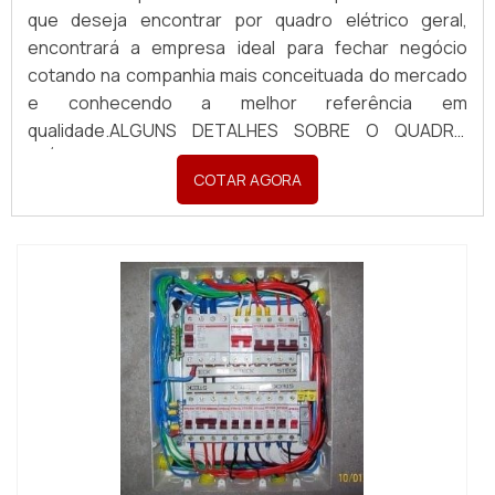
que deseja encontrar por quadro elétrico geral,
encontrará a empresa ideal para fechar negócio
cotando na companhia mais conceituada do mercado
e conhecendo a melhor referência em
qualidade.ALGUNS DETALHES SOBRE O QUADRO
ELÉTRICO GERALQuem pesquisa na internet por
COTAR AGORA
quadro elétrico geral em uma empresa comprometida
com seus serviços, vai até o site da Pégaso Soluções
Elétricas. Na organi...