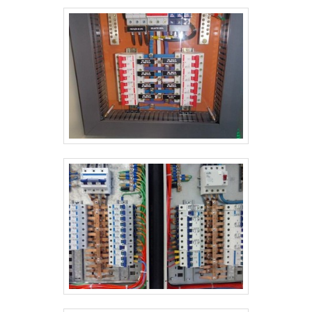
desses motivos são: Equipe multidisciplinar de
consultores associados; Profissionais com vasta
experiência na área de atuação; Equipe focada na
ética e aplicação das melhores práticas no mercado;
Escritório de alta qualidade onde são realizadas as
atividades; Matéria-prima de excelente qualidade;
Equipamentos de última geração.QUALIDADES E
PONTOS FORTES DA EMPRESAApenas na Pégaso
Soluções Elétricas tem a solução ideal para quadro
geral de distribuição. Os clientes encontram itens
como banco de capacitores para correção de fator
de potência e quadro geral de luz e força.É
reconhecida por ser uma empresa comprometida
com seus serviços e uma empresa que preza pela
segurança, características possíveis pelo fato de a
empresa ter escritório de alta qualidade onde são
realizadas as atividades e estrutura suficiente para
atender todas as demandas. Esses fatores, somados