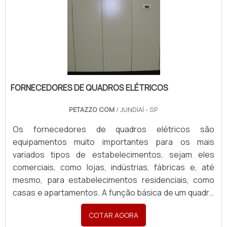
FORNECEDORES DE QUADROS ELÉTRICOS
PETAZZO COM
/ JUNDIAÍ - SP
Os fornecedores de quadros elétricos são
equipamentos muito importantes para os mais
variados tipos de estabelecimentos, sejam eles
comerciais, como lojas, indústrias, fábricas e, até
mesmo, para estabelecimentos residenciais, como
casas e apartamentos. A função básica de um quadro
elétrico dividir as cargas elétricas, ou seja, decidir
COTAR AGORA
quanto cada fio pode suportar, como aparelhos