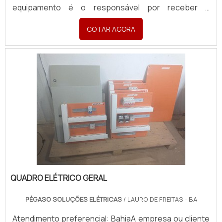
equipamento é o responsável por receber a
eletricidade da companhia elétrica e distribuí-la para o
COTAR AGORA
resto do estabelecimento. Todos os fios do local
partem do quadro elétrico. Os produtos são
desenvolvidos a p...
QUADRO ELÉTRICO GERAL
PÉGASO SOLUÇÕES ELÉTRICAS
/ LAURO DE FREITAS - BA
Atendimento preferencial: BahiaA empresa ou cliente