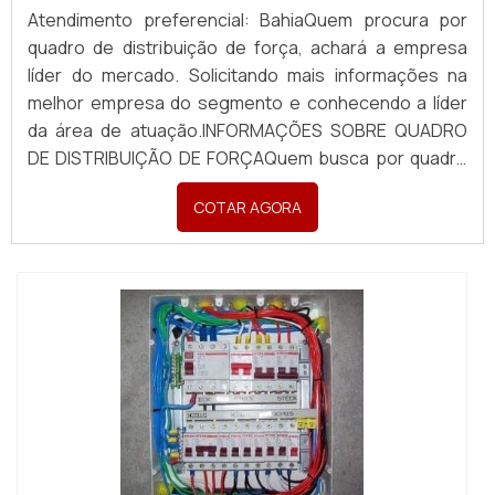
Atendimento preferencial: BahiaQuem procura por
quadro de distribuição de força, achará a empresa
líder do mercado. Solicitando mais informações na
melhor empresa do segmento e conhecendo a líder
da área de atuação.INFORMAÇÕES SOBRE QUADRO
DE DISTRIBUIÇÃO DE FORÇAQuem busca por quadro
de distribuição de força em uma empresa inovadora,
COTAR AGORA
descobre a Pégaso Soluções Elétricas. Uma empresa
com alto know-how em banco de capacitores para
correç...