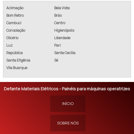
Aclimação
Bela Vista
Bom Retiro
Brás
Cambuci
Centro
Consolação
Higienópolis
Glicério
Liberdade
Luz
Pari
República
Santa Cecília
Santa Efigênia
Sé
Vila Buarque
Defante Materiais Elétricos - Painéis para máquinas operatrizes
INÍCIO
SOBRE NÓS