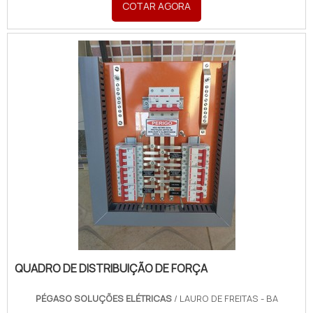
COTAR AGORA
Soluções Elétricas o cliente poderá contar ótima
qualidade com pagamento acessível.DETALHES
SOBRE QUADR...
QUADRO DE DISTRIBUIÇÃO DE FORÇA
PÉGASO SOLUÇÕES ELÉTRICAS
/ LAURO DE FREITAS - BA