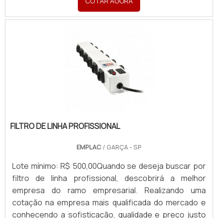
COTAR AGORA
energia, tais como contatores, disjuntores de
potência, disjuntores em caixa moldada, disjuntores
motores, inversores de frequência, partidas com
reles inteligentes ou partidas com Softstarters.
Comando na porta via botões, sinaleiros e
comutadoras para acionamentos remoto/automático.
FILTRO DE LINHA PROFISSIONAL
EMPLAC
/ GARÇA - SP
Lote mínimo: R$ 500,00Quando se deseja buscar por
filtro de linha profissional, descobrirá a melhor
empresa do ramo empresarial. Realizando uma
cotação na empresa mais qualificada do mercado e
conhecendo a sofisticação, qualidade e preço justo