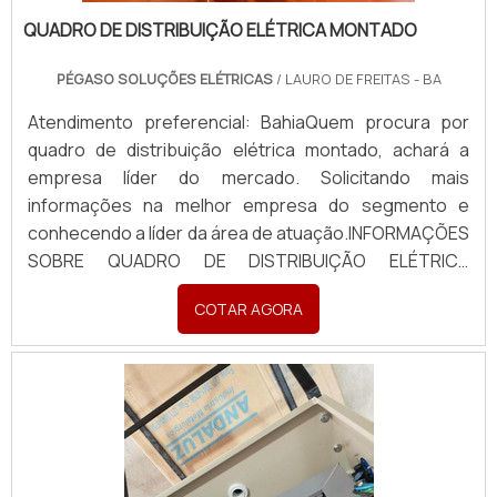
QUADRO DE DISTRIBUIÇÃO ELÉTRICA MONTADO
PÉGASO SOLUÇÕES ELÉTRICAS
/ LAURO DE FREITAS - BA
Atendimento preferencial: BahiaQuem procura por
quadro de distribuição elétrica montado, achará a
empresa líder do mercado. Solicitando mais
informações na melhor empresa do segmento e
conhecendo a líder da área de atuação.INFORMAÇÕES
SOBRE QUADRO DE DISTRIBUIÇÃO ELÉTRICA
MONTADOQuem busca por quadro de distribuição
COTAR AGORA
elétrica montado em uma empresa inovadora,
descobre a Pégaso Soluções Elétricas. Uma empresa
com alto know-how em banco de...