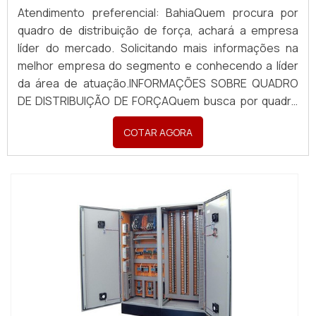
Atendimento preferencial: BahiaQuem procura por
quadro de distribuição de força, achará a empresa
líder do mercado. Solicitando mais informações na
melhor empresa do segmento e conhecendo a líder
da área de atuação.INFORMAÇÕES SOBRE QUADRO
DE DISTRIBUIÇÃO DE FORÇAQuem busca por quadro
de distribuição de força em uma empresa inovadora,
COTAR AGORA
descobre a Pégaso Soluções Elétricas. Uma empresa
com alto know-how em banco de capacitores para
correç...