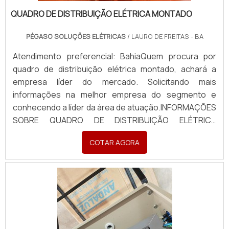
QUADRO DE DISTRIBUIÇÃO ELÉTRICA MONTADO
PÉGASO SOLUÇÕES ELÉTRICAS
/ LAURO DE FREITAS - BA
Atendimento preferencial: BahiaQuem procura por
quadro de distribuição elétrica montado, achará a
empresa líder do mercado. Solicitando mais
informações na melhor empresa do segmento e
conhecendo a líder da área de atuação.INFORMAÇÕES
SOBRE QUADRO DE DISTRIBUIÇÃO ELÉTRICA
MONTADOQuem busca por quadro de distribuição
COTAR AGORA
elétrica montado em uma empresa inovadora,
descobre a Pégaso Soluções Elétricas. Uma empresa
com alto know-how em banco de...