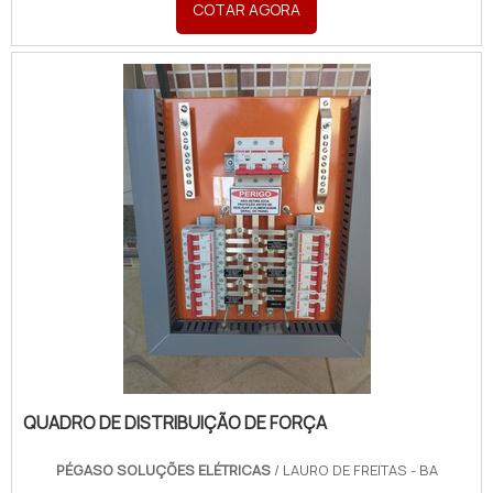
COTAR AGORA
Soluções Elétricas o cliente poderá contar ótima
qualidade com pagamento acessível.DETALHES
SOBRE QUADR...
QUADRO DE DISTRIBUIÇÃO DE FORÇA
PÉGASO SOLUÇÕES ELÉTRICAS
/ LAURO DE FREITAS - BA