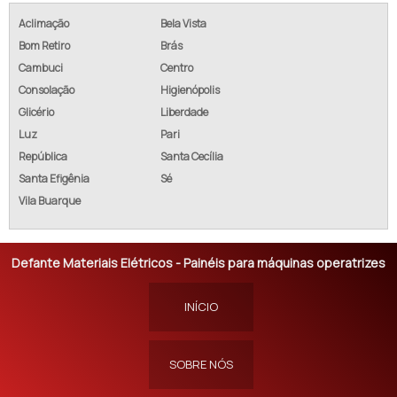
Aclimação
Bela Vista
Bom Retiro
Brás
Cambuci
Centro
Consolação
Higienópolis
Glicério
Liberdade
Luz
Pari
República
Santa Cecília
Santa Efigênia
Sé
Vila Buarque
Defante Materiais Elétricos - Painéis para máquinas operatrizes
INÍCIO
SOBRE NÓS