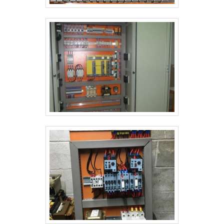
a qualidade final para cada cliente. Tem uma equipe
com especialistas dedicados que terão o maior prazer
em auxiliar com suas dúvidas.EFICIÊNCIA E QUALIDADE
COMPROVADASApenas na DCC Soluções existe
variedade e qualidade quando o assunto for produtos
e soluções tecnológicas para projetos industriais,
comerciais e residenciais. Líder em qualidade, a
empresa oferece uma variedade de itens como
serviços de engenharia industrial e cabos de força
com ótima qualidade e precisão.Com o objetivo de
trazer a satisfação a todos os clientes, a empresa
entende que seu melhor destaque é conquistar a
confiança de cada um. Tudo isso só é possível
através do investimento em equipamentos modernos
e profissionais experientes. A DCC Soluções é uma
empresa que tem feito a diferença no mercado pela
seriedade e qualidade, que fecham todo o ciclo de
entrega com excelência para seus parceiros..