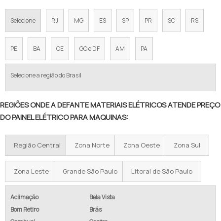
Selecione
RJ
MG
ES
SP
PR
SC
RS
PE
BA
CE
GO e DF
AM
PA
Selecione a região do Brasil
REGIÕES ONDE A DEFANTE MATERIAIS ELÉTRICOS ATENDE PREÇO
DO PAINEL ELÉTRICO PARA MAQUINAS:
Região Central
Zona Norte
Zona Oeste
Zona Sul
Zona Leste
Grande São Paulo
Litoral de São Paulo
Aclimação
Bela Vista
Bom Retiro
Brás