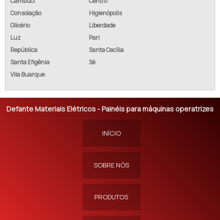
Cambuci
Centro
Consolação
Higienópolis
Glicério
Liberdade
Luz
Pari
República
Santa Cecília
Santa Efigênia
Sé
Vila Buarque
Defante Materiais Elétricos - Painéis para máquinas operatrizes
INÍCIO
SOBRE NÓS
PRODUTOS