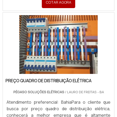
COTAR AGORA
segurança, encontra na internet a Pégaso Soluções
Elétricas. Empresa especializada em quadro de
distribuição res...
PREÇO QUADRO DE DISTRIBUIÇÃO ELÉTRICA
PÉGASO SOLUÇÕES ELÉTRICAS
/ LAURO DE FREITAS - BA
Atendimento preferencial: BahiaPara o cliente que
busca por preço quadro de distribuição elétrica,
conhecerá a melhor empresa que é altamente