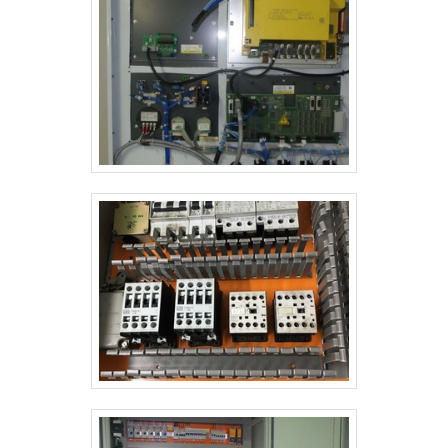
estratégia em produzir um estrutura para os
residenciais. É possível encontrar uma grande
parceiros com: Escritório de alta qualidade onde são
variedade no portfólio como serviços de engenharia
realizadas as atividades; Tecnologia de ponta;
industrial e montagem de tubulações com ótima
Estrutura suficiente para atender todas as
qualidade e excelente custo-benefício.A empresa
demandas. Tudo para se certificar que se tenha
também conta com um atendimento qualificado,
medidores de temperatura industrial com proteção.
através de funcionários especializados e cuidadosos,
Discorrendo ainda sobre medidor de temperatura
que entendem a necessidade de cada cliente.
industrial, sempre deve-se buscar uma empresa que
Também foram investidos valores consideráveis em
tenha produtos e serviços com ótima qualidade e
instalações de qualidade, aumentando a eficiência da
assertividade, características simples, mas que
marca. A DCC Soluções é uma empresa que tem feito
mostram o comprometimento da empresa com seus
a diferença no mercado pela seriedade e qualidade,
clientes.Tudo isso e muito mais são os motivos pelos
que garantem a melhor experiência de todos os
quais a DCC Soluções é inovadora quando se trata de
clientes..
empresas do segmento de produtos e soluções
tecnológicas para projetos industriais, comerciais e
residenciais. A empresa busca o que há de melhor na
atualidade para os clientes. Tem uma equipe com
especialistas dedicados que terão grande satisfação