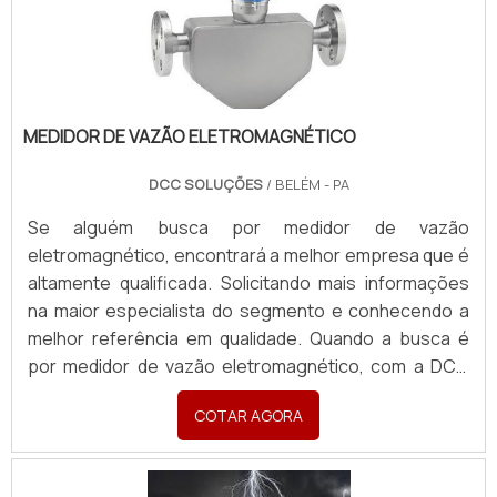
MEDIDOR DE VAZÃO ELETROMAGNÉTICO
DCC SOLUÇÕES
/ BELÉM - PA
Se alguém busca por medidor de vazão
eletromagnético, encontrará a melhor empresa que é
altamente qualificada. Solicitando mais informações
na maior especialista do segmento e conhecendo a
melhor referência em qualidade. Quando a busca é
por medidor de vazão eletromagnético, com a DCC
Soluções alcançará proteção com comprometimento
COTAR AGORA
com os resultados dos clientes.UM POUCO MAIS
SOBRE MEDIDOR DE VAZÃO ELETROMAGNÉTICOHá
muitas maneiras eficientes de demonstrar