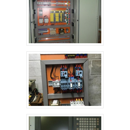
em melhor atender.QUALIDADES E PONTOS FORTES
DA EMPRESASomente na DCC Soluções existe
variedade e qualidade quando o assunto for produtos
e soluções tecnológicas para projetos industriais,
comerciais e residenciais. É possível encontrar itens
variados com tecnologia de ponta, como aterramento
e SPDA e montagem de tubulações com ótima
qualidade e excelente custo-benefício.Para uma
maior satisfação dos clientes, a empresa busca
investir nos melhores profissionais do mercado e em
instalações modernas, garantindo assim a sua
confiança e boa cotação no mercado. A DCC
Soluções é uma empresa que tem sido apontada de
forma positiva no segmento pela seriedade e
qualidade, que garantem a melhor experiência de
todos os clientes..