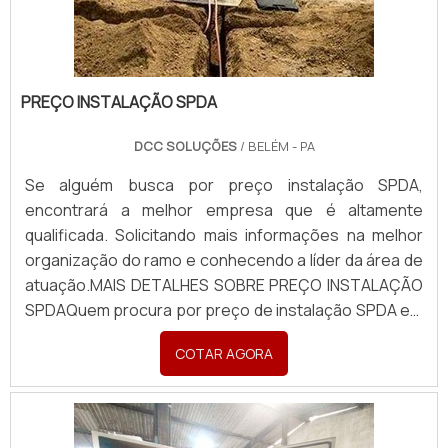
PREÇO INSTALAÇÃO SPDA
DCC SOLUÇÕES
/ BELÉM - PA
Se alguém busca por preço instalação SPDA,
encontrará a melhor empresa que é altamente
qualificada. Solicitando mais informações na melhor
organização do ramo e conhecendo a líder da área de
atuação.MAIS DETALHES SOBRE PREÇO INSTALAÇÃO
SPDAQuem procura por preço de instalação SPDA em
uma empresa inovadora, descobre a DCC Soluções.
COTAR AGORA
Uma empresa com alto know-how em serviços de
engenharia industrial e montagem de estruturas,
disponibilizan...