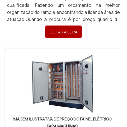
qualificada. Fazendo um orçamento na melhor
organização do ramo e encontrando a líder da área de
atuação.Quando a procura é por preço quadro de
distribuição elétrica, com os profissionais da Pégaso
COTAR AGORA
Soluções Elétricas o cliente obterá excelente custo-
benefício com pagamento acessível.DIFERENCIAIS D...
IMAGEM ILUSTRATIVA DE PREÇO DO PAINEL ELÉTRICO
PARA MAQUINAS