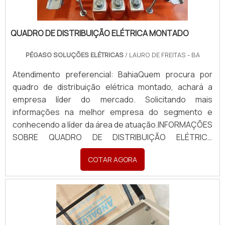
QUADRO DE DISTRIBUIÇÃO ELÉTRICA MONTADO
PÉGASO SOLUÇÕES ELÉTRICAS
/ LAURO DE FREITAS - BA
Atendimento preferencial: BahiaQuem procura por
quadro de distribuição elétrica montado, achará a
empresa líder do mercado. Solicitando mais
informações na melhor empresa do segmento e
conhecendo a líder da área de atuação.INFORMAÇÕES
SOBRE QUADRO DE DISTRIBUIÇÃO ELÉTRICA
MONTADOQuem busca por quadro de distribuição
COTAR AGORA
elétrica montado em uma empresa inovadora,
descobre a Pégaso Soluções Elétricas. Uma empresa
com alto know-how em banco de...