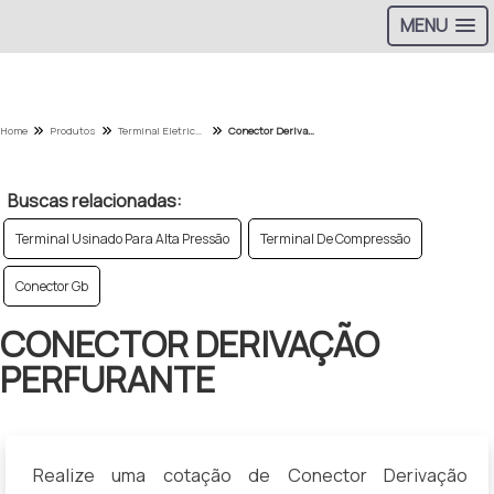
MENU
Home
Produtos
Terminal Eletrico - Categoria
Conector Derivação Perfurante
Buscas relacionadas:
Terminal Usinado Para Alta Pressão
Terminal De Compressão
Conector Gb
CONECTOR DERIVAÇÃO
PERFURANTE
Realize uma cotação de Conector Derivação