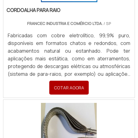
CORDOALHA PARA RAIO
FRANCEC INDUSTRIA E COMÉRCIO LTDA.
/ SP
Fabricadas com cobre eletrolítico, 99,9% puro,
disponíveis em formatos chatos e redondos, com
acabamentos natural ou estanhado. Pode ter
aplicações mais estática, como em aterramentos,
protegendo de descargas elétricas ou atmosféricas
(sistema de para-raios, por exemplo) ou aplicações
em sistemas dinâmicos, garantindo passagem de
COTAR AGORA
corrente e conexões seguras em painéis,
transformadores e equipamentos industriais móveis.
Produzidas sob medida, com terminais em latão ou
cobre, atendendo todas as necessidades com
rapidez e excelência. Para orçamentos, enviar:
Material (cobre nu ou estanhado), Formato (chata ou
redonda), Aplicação, Desenho/croqui com dimensões