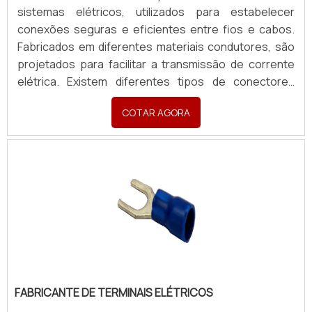
sistemas elétricos, utilizados para estabelecer
conexões seguras e eficientes entre fios e cabos.
Fabricados em diferentes materiais condutores, são
projetados para facilitar a transmissão de corrente
elétrica. Existem diferentes tipos de conectores
terminais, como os de compressão, cunha, para pino,
COTAR AGORA
entre outros, que oferecem opções adequadas para
diversas aplicações, desde circuitos simples até
sistemas de alta potência. A escolha do conector
adequado depende das especificações do projeto e
das condições operacionais. Para orçamentos, enviar
as especificações em desenho/croqui, material e
quantidade.
FABRICANTE DE TERMINAIS ELÉTRICOS