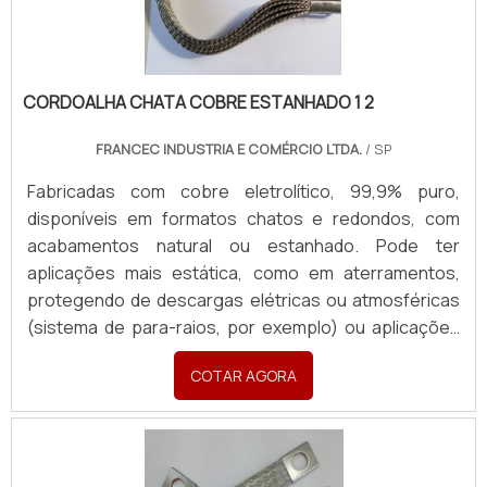
(Largura, Espessura, Comprimento), Padrão de
furação com medidas, Seção Transversal (mm²) e
Corrente necessária (A). Quantidade e finalidade
(Revenda ou Consumo).
CORDOALHA CHATA COBRE ESTANHADO 1 2
FRANCEC INDUSTRIA E COMÉRCIO LTDA.
/ SP
Fabricadas com cobre eletrolítico, 99,9% puro,
disponíveis em formatos chatos e redondos, com
acabamentos natural ou estanhado. Pode ter
aplicações mais estática, como em aterramentos,
protegendo de descargas elétricas ou atmosféricas
(sistema de para-raios, por exemplo) ou aplicações
em sistemas dinâmicos, garantindo passagem de
COTAR AGORA
corrente e conexões seguras em painéis,
transformadores e equipamentos industriais móveis.
Produzidas sob medida, com terminais em latão ou
cobre, atendendo todas as necessidades com