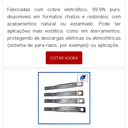
Fabricadas com cobre eletrolítico, 99,9% puro,
disponíveis em formatos chatos e redondos, com
acabamentos natural ou estanhado. Pode ter
aplicações mais estática, como em aterramentos,
protegendo de descargas elétricas ou atmosféricas
(sistema de para-raios, por exemplo) ou aplicações
em sistemas dinâmicos, garantindo passagem de
COTAR AGORA
corrente e conexões seguras em painéis,
transformadores e equipamentos industriais móveis.
Produzidas sob medida, com terminais em latão ou
cobre, atendendo todas as necessidades com
rapidez e excelência. Para orçamentos, enviar:
Material (cobre nu ou estanhado), Formato (chata ou
redonda), Aplicação, Desenho/croqui com dimensões
(Largura, Espessura, Comprimento), Padrão de
furação com medidas, Seção Transversal (mm²) e
Corrente necessária (A). Quantidade e finalidade