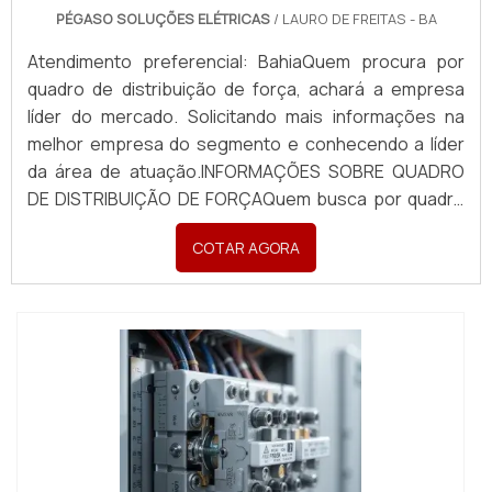
PÉGASO SOLUÇÕES ELÉTRICAS
/ LAURO DE FREITAS - BA
Atendimento preferencial: BahiaQuem procura por
quadro de distribuição de força, achará a empresa
líder do mercado. Solicitando mais informações na
melhor empresa do segmento e conhecendo a líder
da área de atuação.INFORMAÇÕES SOBRE QUADRO
DE DISTRIBUIÇÃO DE FORÇAQuem busca por quadro
de distribuição de força em uma empresa inovadora,
COTAR AGORA
descobre a Pégaso Soluções Elétricas. Uma empresa
com alto know-how em banco de capacitores para
correç...