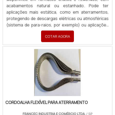
acabamentos natural ou estanhado. Pode ter
aplicações mais estática, como em aterramentos,
protegendo de descargas elétricas ou atmosféricas
(sistema de para-raios, por exemplo) ou aplicações
em sistemas dinâmicos, garantindo passagem de
COTAR AGORA
corrente e conexões seguras em painéis,
transformadores e equipamentos industriais móveis.
Produzidas sob medida, com terminais em latão ou
cobre, atendendo todas as necessidades com
rapidez e excelência. Para orçamentos, enviar:
Material (cobre nu ou estanhado), Formato (chata ou
redonda), Aplicação, Desenho/croqui com dimensões
(Largura, Espessura, Comprimento), Padrão de
furação com medidas, Seção Transversal (mm²) e
Corrente necessária (A). Quantidade e finalidade
(Revenda ou Consumo).
CORDOALHA FLEXÍVEL PARA ATERRAMENTO
FRANCEC INDUSTRIA E COMÉRCIO LTDA.
/ SP