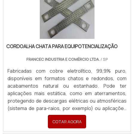
rapidez e excelência. Para orçamentos, enviar:
Material (cobre nu ou estanhado), Formato (chata ou
redonda), Aplicação, Desenho/croqui com dimensões
(Largura, Espessura, Comprimento), Padrão de
furação com medidas, Seção Transversal (mm²) e
Corrente necessária (A). Quantidade e finalidade
(Revenda ou Consumo).
CORDOALHA CHATA PARA EQUIPOTENCIALIZAÇÃO
FRANCEC INDUSTRIA E COMÉRCIO LTDA.
/ SP
Fabricadas com cobre eletrolítico, 99,9% puro,
disponíveis em formatos chatos e redondos, com
acabamentos natural ou estanhado. Pode ter
aplicações mais estática, como em aterramentos,
protegendo de descargas elétricas ou atmosféricas
(sistema de para-raios, por exemplo) ou aplicações
em sistemas dinâmicos, garantindo passagem de
COTAR AGORA
corrente e conexões seguras em painéis,
transformadores e equipamentos industriais móveis.