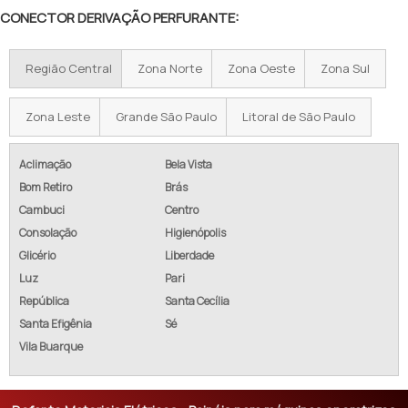
CONECTOR DERIVAÇÃO PERFURANTE:
Região Central
Zona Norte
Zona Oeste
Zona Sul
Zona Leste
Grande São Paulo
Litoral de São Paulo
Aclimação
Bela Vista
Bom Retiro
Brás
Cambuci
Centro
Consolação
Higienópolis
Glicério
Liberdade
Luz
Pari
República
Santa Cecília
Santa Efigênia
Sé
Vila Buarque