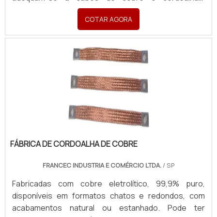
garantindo condução elétrica segura. Podemos
COTAR AGORA
desenvolver ferramental de estampagem, conforme
desenho da peça. Para orçamentos, enviar:
desenho/croqui, material, acabamento e quantidades.
FÁBRICA DE CORDOALHA DE COBRE
FRANCEC INDUSTRIA E COMÉRCIO LTDA.
/ SP
Fabricadas com cobre eletrolítico, 99,9% puro,
disponíveis em formatos chatos e redondos, com
acabamentos natural ou estanhado. Pode ter