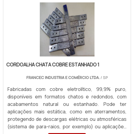
Produzidas sob medida, com terminais em latão ou
cobre, atendendo todas as necessidades com
rapidez e excelência. Para orçamentos, enviar:
Material (cobre nu ou estanhado), Formato (chata ou
redonda), Aplicação, Desenho/croqui com dimensões
(Largura, Espessura, Comprimento), Padrão de
furação com medidas, Seção Transversal (mm²) e
Corrente necessária (A). Quantidade e finalidade
(Revenda ou Consumo).
CORDOALHA CHATA COBRE ESTANHADO 1
FRANCEC INDUSTRIA E COMÉRCIO LTDA.
/ SP
Fabricadas com cobre eletrolítico, 99,9% puro,
disponíveis em formatos chatos e redondos, com
acabamentos natural ou estanhado. Pode ter
aplicações mais estática, como em aterramentos,
protegendo de descargas elétricas ou atmosféricas
(sistema de para-raios, por exemplo) ou aplicações