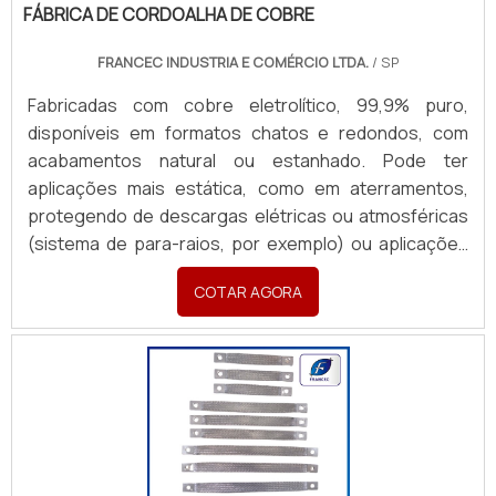
(Revenda ou Consumo).
FÁBRICA DE CORDOALHA DE COBRE
FRANCEC INDUSTRIA E COMÉRCIO LTDA.
/ SP
Fabricadas com cobre eletrolítico, 99,9% puro,
disponíveis em formatos chatos e redondos, com
acabamentos natural ou estanhado. Pode ter
aplicações mais estática, como em aterramentos,
protegendo de descargas elétricas ou atmosféricas
(sistema de para-raios, por exemplo) ou aplicações
em sistemas dinâmicos, garantindo passagem de
COTAR AGORA
corrente e conexões seguras em painéis,
transformadores e equipamentos industriais móveis.
Produzidas sob medida, com terminais em latão ou
cobre, atendendo todas as necessidades com
rapidez e excelência. Para orçamentos, enviar:
Material (cobre nu ou estanhado), Formato (chata ou
redonda), Aplicação, Desenho/croqui com dimensões
(Largura, Espessura, Comprimento), Padrão de