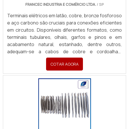
FRANCEC INDUSTRIA E COMÉRCIO LTDA.
/ SP
Terminais elétricos em latão, cobre, bronze fosforoso
e aço carbono são cruciais para conexões eficientes
em circuitos. Disponíveis diferentes formatos, como
terminais tubulares, olhais, garfos e pinos e em
acabamento natural, estanhado, dentre outros,
adequam-se a cabos de cobre e cordoalhas,
garantindo condução elétrica segura. Podemos
COTAR AGORA
desenvolver ferramental de estampagem, conforme
desenho da peça. Para orçamentos, enviar:
desenho/croqui, material, acabamento e quantidades.