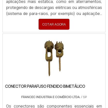
aplicações mais estática, como em aterramentos,
protegendo de descargas elétricas ou atmosféricas
(sistema de para-raios, por exemplo) ou aplicações
em sistemas dinâmicos, garantindo passagem de
COTAR AGORA
corrente e conexões seguras em painéis,
transformadores e equipamentos industriais móveis.
Produzidas sob medida, com terminais em latão ou
cobre, atendendo todas as necessidades com
rapidez e excelência. Para orçamentos, enviar:
Material (cobre nu ou estanhado), Formato (chata ou
redonda), Aplicação, Desenho/croqui com dimensões
(Largura, Espessura, Comprimento), Padrão de
furação com medidas, Seção Transversal (mm²) e
Corrente necessária (A). Quantidade e finalidade
(Revenda ou Consumo).
CONECTOR PARAFUSO FENDIDO BIMETÁLICO
FRANCEC INDUSTRIA E COMÉRCIO LTDA.
/ SP
Os conectores são componentes essenciais em