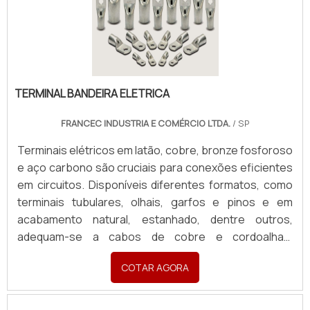
Material (cobre nu ou estanhado), Formato (chata ou
redonda), Aplicação, Desenho/croqui com dimensões
(Largura, Espessura, Comprimento), Padrão de
furação com medidas, Seção Transversal (mm²) e
Corrente necessária (A). Quantidade e finalidade
(Revenda ou Consumo).
TERMINAL BANDEIRA ELETRICA
FRANCEC INDUSTRIA E COMÉRCIO LTDA.
/ SP
Terminais elétricos em latão, cobre, bronze fosforoso
e aço carbono são cruciais para conexões eficientes
em circuitos. Disponíveis diferentes formatos, como
terminais tubulares, olhais, garfos e pinos e em
acabamento natural, estanhado, dentre outros,
adequam-se a cabos de cobre e cordoalhas,
garantindo condução elétrica segura. Podemos
COTAR AGORA
desenvolver ferramental de estampagem, conforme
desenho da peça. Para orçamentos, enviar:
desenho/croqui, material, acabamento e quantidades.