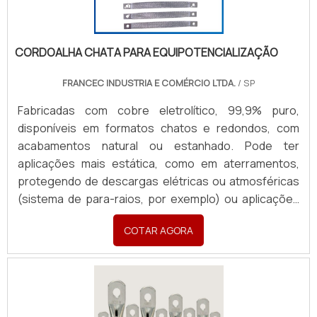
furação com medidas, Seção Transversal (mm²) e
Corrente necessária (A). Quantidade e finalidade
(Revenda ou Consumo).
CORDOALHA CHATA PARA EQUIPOTENCIALIZAÇÃO
FRANCEC INDUSTRIA E COMÉRCIO LTDA.
/ SP
Fabricadas com cobre eletrolítico, 99,9% puro,
disponíveis em formatos chatos e redondos, com
acabamentos natural ou estanhado. Pode ter
aplicações mais estática, como em aterramentos,
protegendo de descargas elétricas ou atmosféricas
(sistema de para-raios, por exemplo) ou aplicações
em sistemas dinâmicos, garantindo passagem de
COTAR AGORA
corrente e conexões seguras em painéis,
transformadores e equipamentos industriais móveis.
Produzidas sob medida, com terminais em latão ou
cobre, atendendo todas as necessidades com
rapidez e excelência. Para orçamentos, enviar: