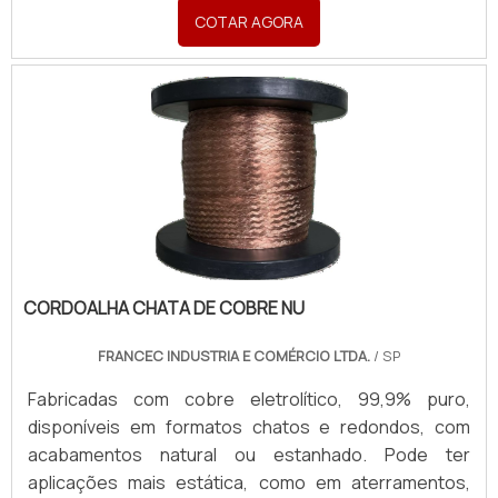
em sistemas dinâmicos, garantindo passagem de
COTAR AGORA
corrente e conexões seguras em painéis,
transformadores e equipamentos industriais móveis.
Produzidas sob medida, com terminais em latão ou
cobre, atendendo todas as necessidades com
rapidez e excelência. Para orçamentos, enviar:
Material (cobre nu ou estanhado), Formato (chata ou
redonda), Aplicação, Desenho/croqui com dimensões
(Largura, Espessura, Comprimento), Padrão de
furação com medidas, Seção Transversal (mm²) e
Corrente necessária (A). Quantidade e finalidade
(Revenda ou Consumo).
CORDOALHA CHATA DE COBRE NU
FRANCEC INDUSTRIA E COMÉRCIO LTDA.
/ SP
Fabricadas com cobre eletrolítico, 99,9% puro,
disponíveis em formatos chatos e redondos, com
acabamentos natural ou estanhado. Pode ter
aplicações mais estática, como em aterramentos,