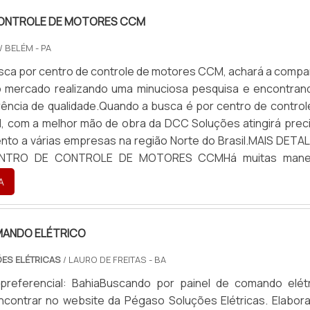
ONTROLE DE MOTORES CCM
/ BELÉM - PA
sca por centro de controle de motores CCM, achará a compa
do mercado realizando uma minuciosa pesquisa e encontran
erência de qualidade.Quando a busca é por centro de control
 com a melhor mão de obra da DCC Soluções atingirá prec
nto a várias empresas na região Norte do Brasil.MAIS DETA
NTRO DE CONTROLE DE MOTORES CCMHá muitas manei
e demonstrar competência e excelência em uma área de atua
A
es centraliza seus esforços em proporcionar aos clientes
m: Tecnologia de ponta; Escritório de alta qualidade onde
as atividades; Ampla experiência industrial nacion
MANDO ELÉTRICO
. Tudo isso para que se tenha centro de controle de motores
ES ELÉTRICAS
/ LAURO DE FREITAS - BA
dade. Ainda tratando-se de centro de controle de motores 
 buscar uma empresa que tenha produtos e serviços com ó
preferencial: BahiaBuscando por painel de comando elétr
ssertividade, detalhes primordiais que são deixados de lado
ncontrar no website da Pégaso Soluções Elétricas. Elabor