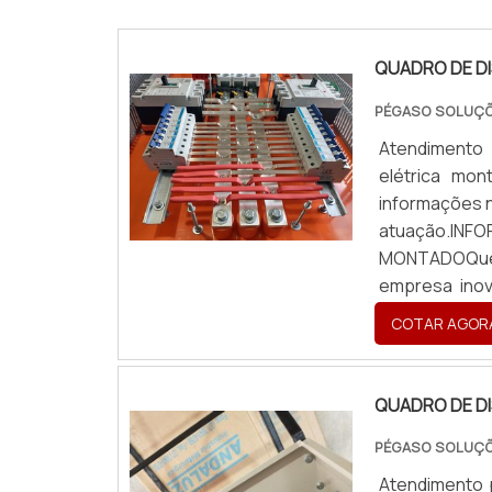
QUADRO DE D
PÉGASO SOLUÇÕ
Atendimento 
elétrica mon
informações 
atuação.IN
MONTADOQuem 
empresa inov
com alto know
COTAR AGOR
QUADRO DE DI
PÉGASO SOLUÇÕ
Atendimento 