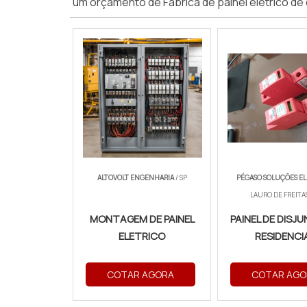
um orçamento de Fabrica de painel elétrico de 
ALTOVOLT ENGENHARIA
/ SP
PÉGASO SOLUÇÕES EL
LAURO DE FREITAS
MONTAGEM DE PAINEL
PAINEL DE DISJ
ELETRICO
RESIDENCI
COTAR AGORA
COTAR AGO