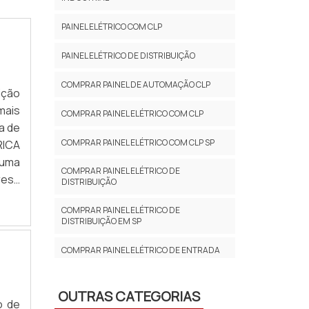
PAINEL ELÉTRICO COM CLP
PAINEL ELÉTRICO DE DISTRIBUIÇÃO
COMPRAR PAINEL DE AUTOMAÇÃO CLP
ição
mais
COMPRAR PAINEL ELÉTRICO COM CLP
a de
COMPRAR PAINEL ELÉTRICO COM CLP SP
ICA
 uma
COMPRAR PAINEL ELÉTRICO DE
resa
DISTRIBUIÇÃO
COMPRAR PAINEL ELÉTRICO DE
DISTRIBUIÇÃO EM SP
COMPRAR PAINEL ELÉTRICO DE ENTRADA
COMPRAR PAINEL ELÉTRICO DE ENTRADA
SP
OUTRAS CATEGORIAS
o de