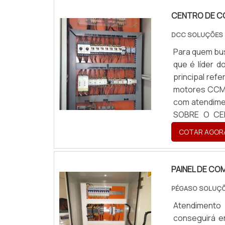
CENTRO DE C
DCC SOLUÇÕES
Para quem bu
que é líder 
principal ref
motores CCM,
com atendime
SOBRE O CE
eficientes d
COTAR AGOR
A DCC Soluçõ
estrutura co
realizadas 
PAINEL DE CO
internacional
PÉGASO SOLUÇÕ
com assertivi
é importante
Atendimento 
qualidade e a
conseguirá e