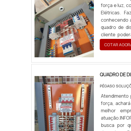
força e luz, 
Elétricas. 
conhecendo a
quadro de di
cliente pode
SOBRE QUADR.
COTAR AGOR
QUADRO DE DI
PÉGASO SOLUÇÕ
Atendimento 
força, achar
melhor emp
atuação.IN
busca por q