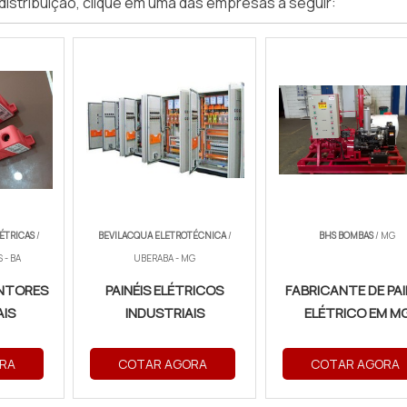
distribuição, clique em uma das empresas a seguir:
ÉTRICAS
/
BEVILACQUA ELETROTÉCNICA
/
BHS BOMBAS
/ MG
 - BA
UBERABA - MG
UNTORES
PAINÉIS ELÉTRICOS
FABRICANTE DE PAI
AIS
INDUSTRIAIS
ELÉTRICO EM M
RA
COTAR AGORA
COTAR AGORA