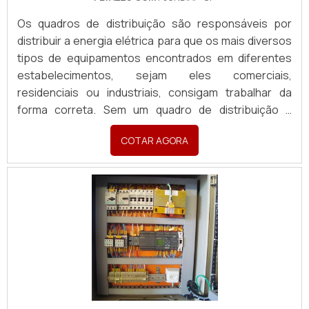
responsável, qualificações possíveis pelo fato de a
Os quadros de distribuição são responsáveis por
empresa possuir escritório de alta qualidade onde são
distribuir a energia elétrica para que os mais diversos
realizadas as atividades e biblioteca técnica de
tipos de equipamentos encontrados em diferentes
apoio. Tudo isso, somado à performance de uma
estabelecimentos, sejam eles comerciais,
equipe multidisciplinar de consultores associados e
residenciais ou industriais, consigam trabalhar da
profissionais qualificados, comprova sua essência de
forma correta. Sem um quadro de distribuição a
trazer o melhor para todos os clientes.
energia não chegará aos equipamentos e, desse
COTAR AGORA
modo, os mesmos não irão funcionar. É possível
utilizar como exemplo: Eletrodomésticos; Elevadores;
Equipamentos elétricos; Demais equipamentos que
precisam de ene.