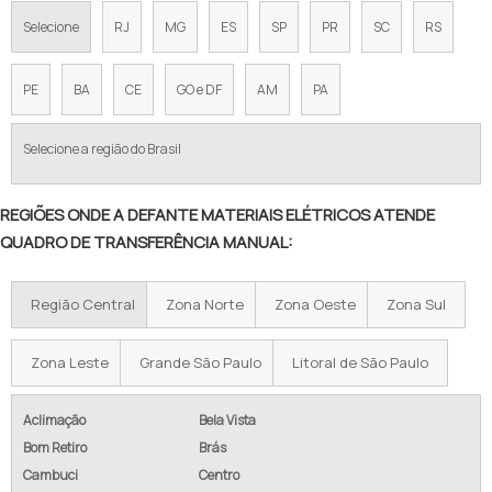
Selecione
RJ
MG
ES
SP
PR
SC
RS
PE
BA
CE
GO e DF
AM
PA
Selecione a região do Brasil
REGIÕES ONDE A DEFANTE MATERIAIS ELÉTRICOS ATENDE
QUADRO DE TRANSFERÊNCIA MANUAL:
Região Central
Zona Norte
Zona Oeste
Zona Sul
Zona Leste
Grande São Paulo
Litoral de São Paulo
Aclimação
Bela Vista
Bom Retiro
Brás
Cambuci
Centro