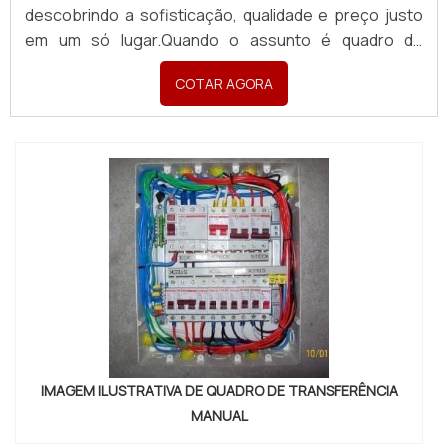
descobrindo a sofisticação, qualidade e preço justo
em um só lugar.Quando o assunto é quadro de
transferência manual para gerador, com a Pégaso
COTAR AGORA
Soluções Elétricas o cliente encontrará precisão com
comprometimento com o resultado dos cl...
IMAGEM ILUSTRATIVA DE QUADRO DE TRANSFERÊNCIA
MANUAL