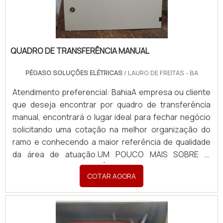
QUADRO DE TRANSFERÊNCIA MANUAL
PÉGASO SOLUÇÕES ELÉTRICAS
/ LAURO DE FREITAS - BA
Atendimento preferencial: BahiaA empresa ou cliente
que deseja encontrar por quadro de transferência
manual, encontrará o lugar ideal para fechar negócio
solicitando uma cotação na melhor organização do
ramo e conhecendo a maior referência de qualidade
da área de atuação.UM POUCO MAIS SOBRE O
QUADRO DE TRANSFERÊNCIA MANUALQuem está à
COTAR AGORA
procura de quadro de transferência manual em uma
empresa inovadora, descobre a Pégaso Soluções
Elétricas...