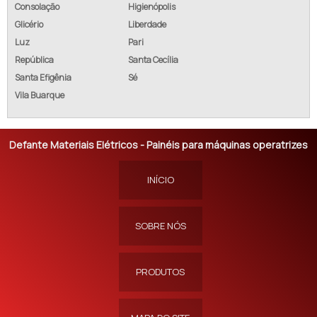
Consolação
Higienópolis
Glicério
Liberdade
Luz
Pari
República
Santa Cecília
Santa Efigênia
Sé
Vila Buarque
Defante Materiais Elétricos - Painéis para máquinas operatrizes
INÍCIO
SOBRE NÓS
PRODUTOS