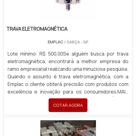
TRAVA ELETROMAGNÉTICA
EMPLAC
/ GARÇA - SP
Lote mínimo: R$ 500,00Se alguém busca por trava
eletromagnética, encontrará a melhor empresa do
ramo empresarial realizando uma minuciosa pesquisa.
Quando o assunto é trava eletromagnética, com a
Emplac o cliente obterá precisão com produtos com
excelência e inovação para os consumidores.MAIS
DETALHES SOBRE A TRAVA ELETROMAGNÉTICAA
COTAR AGORA
Emplac objetiva seus recursos em criar para cada
cliente uma estrutura com escritório de alta qualidade
onde são realizadas as atividades e biblioteca técnica
de apoio, tudo pensando em trava eletromagnética