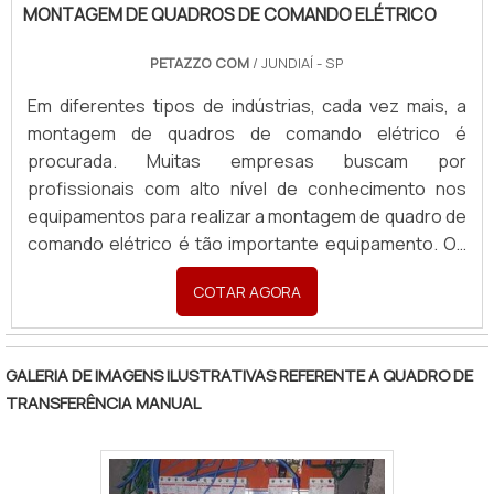
MONTAGEM DE QUADROS DE COMANDO ELÉTRICO
PETAZZO COM
/ JUNDIAÍ - SP
Em diferentes tipos de indústrias, cada vez mais, a
montagem de quadros de comando elétrico é
procurada. Muitas empresas buscam por
profissionais com alto nível de conhecimento nos
equipamentos para realizar a montagem de quadro de
comando elétrico é tão importante equipamento. Os
quadros de comando são utilizados para “comandar”,
COTAR AGORA
ou automatizar, diversos tipos de máquinas e
equipamentos elétricos, por exemplo: Elevadores;
Sistemas de alarme; Detecção de incêndio;
GALERIA DE IMAGENS ILUSTRATIVAS REFERENTE A QUADRO DE
Automação da ca.
TRANSFERÊNCIA MANUAL