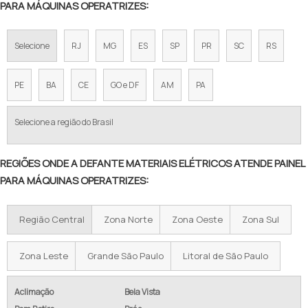
PARA MÁQUINAS OPERATRIZES:
Selecione
RJ
MG
ES
SP
PR
SC
RS
PE
BA
CE
GO e DF
AM
PA
Selecione a região do Brasil
REGIÕES ONDE A DEFANTE MATERIAIS ELÉTRICOS ATENDE PAINEL
PARA MÁQUINAS OPERATRIZES:
Região Central
Zona Norte
Zona Oeste
Zona Sul
Zona Leste
Grande São Paulo
Litoral de São Paulo
Aclimação
Bela Vista