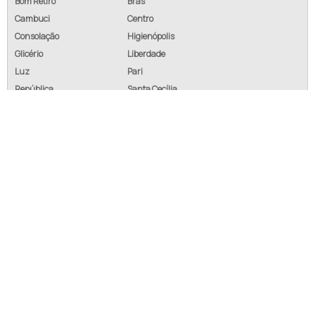
Bom Retiro
Brás
Cambuci
Centro
Consolação
Higienópolis
Glicério
Liberdade
Luz
Pari
República
Santa Cecília
Santa Efigênia
Sé
Vila Buarque
Defante Materiais Elétricos - Painéis para máquinas operatrizes
INÍCIO
SOBRE NÓS
PRODUTOS