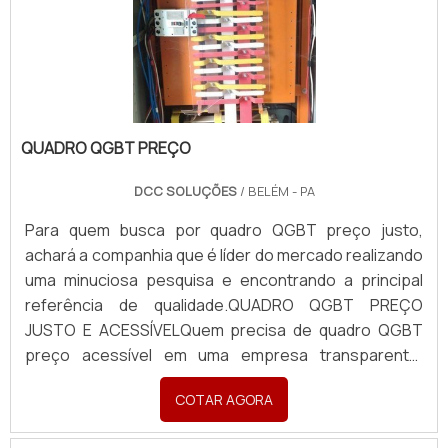
QUADRO QGBT PREÇO
DCC SOLUÇÕES
/ BELÉM - PA
Para quem busca por quadro QGBT preço justo,
achará a companhia que é líder do mercado realizando
uma minuciosa pesquisa e encontrando a principal
referência de qualidade.QUADRO QGBT PREÇO
JUSTO E ACESSÍVELQuem precisa de quadro QGBT
preço acessível em uma empresa transparente,
chega até a DCC Soluções. Atuando com
COTAR AGORA
aterramento e SPDA e cabos de força, a companhia
foca em tecnologia e desenvolvimento no que gera