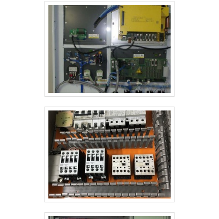
montagem de painel elétrico em empresas, na
estrutura suficiente para atender todas as demandas.
essência da empresa, a mesma deve prezar pelos
Todos esses fatores, agregados a uma equipe com
produtos e serviços com ótima qualidade e precisão,
colaboradores proativos e trabalhadores de alta
detalhes que passam despercebidos e podem gerar
qualidade, garantem uma entrega de excelência de
prejuízo futuros para os clientes. Existem muitas
ponta a ponta. .
formas diferentes de demonstrar conhecimento e
autoridade em uma área de atuação. Por que a
ETHANN Elétrica e Automação é destaque quando
precisar de montagem de painel elétrico em
empresas: Colaboradores proativos; Profissionais
com vasta experiência na área; Trabalhadores de alta
qualidade; Escritório de alta qualidade onde são
realizadas as atividades; Tecnologia de ponta;
Equipamentos de última geração. GARANTIA E
ASSERTIVIDADE NO SEGMENTO Apenas na ETHANN
Elétrica e Automação tem o que há de melhor no
mercado de montagem de painel elétrico em
empresas. São opções variadas que a empresa