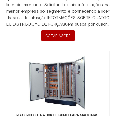
líder do mercado. Solicitando mais informações na
melhor empresa do segmento e conhecendo a líder
da área de atuação.INFORMAÇÕES SOBRE QUADRO
DE DISTRIBUIÇÃO DE FORÇAQuem busca por quadro
de distribuição de força em uma empresa inovadora,
COTAR AGORA
descobre a Pégaso Soluções Elétricas. Uma empresa
com alto know-how em banco de capacitores para
correç...
IMAGEM ILUSTRATIVA DE PAINEL PARA MÁQUINAS