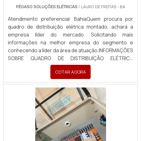
PÉGASO SOLUÇÕES ELÉTRICAS
/ LAURO DE FREITAS - BA
Atendimento preferencial: BahiaQuem procura por
quadro de distribuição elétrica montado, achará a
empresa líder do mercado. Solicitando mais
informações na melhor empresa do segmento e
conhecendo a líder da área de atuação.INFORMAÇÕES
SOBRE QUADRO DE DISTRIBUIÇÃO ELÉTRICA
MONTADOQuem busca por quadro de distribuição
COTAR AGORA
elétrica montado em uma empresa inovadora,
descobre a Pégaso Soluções Elétricas. Uma empresa
com alto know-how em banco de...