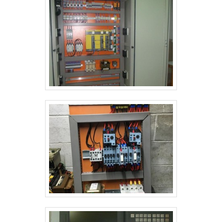
oferece, como pontes e manutenção elétrica predial
e industrial. É conhecida por ser comprometida com
os serviços e altamente qualificada, conquistas
adquiridas porque investiu em uma estrutura que hoje
conta com escritório de alta qualidade onde são
realizadas as atividades e amplo portfólio de
projetos. Tudo isso, somado a uma equipe com
colaboradores proativos e especialistas dedicados,
fecha todo o ciclo de entrega com excelência para
toda a carteira de clientes. Aproveite a visita para
acessar o site e saber mais sobre a empresa, os
serviços e os produtos. .