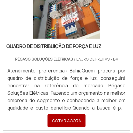
QUADRO DE DISTRIBUIÇÃO DE FORÇA E LUZ
PÉGASO SOLUÇÕES ELÉTRICAS
/ LAURO DE FREITAS - BA
Atendimento preferencial: BahiaQuem procura por
quadro de distribuição de força e luz, conseguirá
encontrar na referência do mercado Pégaso
Soluções Elétricas. Fazendo um orçamento na melhor
empresa do segmento e conhecendo a melhor em
qualidade e custo benefício.Quando a busca é por
quadro de distribuição de força e luz, com a Pégaso
COTAR AGORA
Soluções Elétricas o cliente poderá contar ótima
qualidade com pagamento acessível.DETALHES