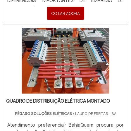
DIFERENCIAIS IMPORTANTES DE EMPRESA DE
MANUTENÇÃO ELÉTRICA Se alguém pesquisar
COTAR AGORA
empresas de manutenção elétrica comprometida
com os serviços, se depara com a ETHANN Elétrica e
Automação. Com grande know-how foca...
QUADRO DE DISTRIBUIÇÃO ELÉTRICA MONTADO
PÉGASO SOLUÇÕES ELÉTRICAS
/ LAURO DE FREITAS - BA
Atendimento preferencial: BahiaQuem procura por