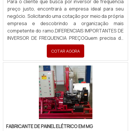
Para o cliente que busca por inversor de frequência
preço justo, encontrará a empresa ideal para seu
negócio. Solicitando uma cotação por meio da própria
empresa e descobrindo a organização mais
competente do ramo.DIFERENCIAIS IMPORTANTES DE
INVERSOR DE FREQUENCIA PREÇOQuem precisa de
inversor de frequência preço acessível em uma
COTAR AGORA
empresa inovadora, vai até o site da Bevilacqua
Eletrotécnica. É possível encontrar motobombas
submersíveis e manutenção de motoredutores,
visando sempre na qualidade final para a fidelização
do cliente.Ainda focando na qualidade em inversor de
frequência preço justo, na essência da empresa, a
mesma deve prezar pelos produtos e serviços com
ótima qualidade e precisão, pontos importantes que
ficam de fora no planejamento de empresas que
visam apenas o lucro, deixando a desejar nos outros
fatores.É importante lembrar que o produto deve
FABRICANTE DE PAINEL ELÉTRICO EM MG