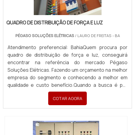
QUADRO DE DISTRIBUIÇÃO DE FORÇA E LUZ
PÉGASO SOLUÇÕES ELÉTRICAS
/ LAURO DE FREITAS - BA
Atendimento preferencial: BahiaQuem procura por
quadro de distribuição de força e luz, conseguirá
encontrar na referência do mercado Pégaso
Soluções Elétricas. Fazendo um orçamento na melhor
empresa do segmento e conhecendo a melhor em
qualidade e custo benefício.Quando a busca é por
quadro de distribuição de força e luz, com a Pégaso
COTAR AGORA
Soluções Elétricas o cliente poderá contar ótima
qualidade com pagamento acessível.DETALHES
SOBRE QUADR...