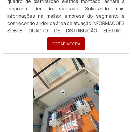
quadro de distribuição elétrica montado, achará a
empresa líder do mercado. Solicitando mais
informações na melhor empresa do segmento e
conhecendo a líder da área de atuação.INFORMAÇÕES
SOBRE QUADRO DE DISTRIBUIÇÃO ELÉTRICA
MONTADOQuem busca por quadro de distribuição
COTAR AGORA
elétrica montado em uma empresa inovadora,
descobre a Pégaso Soluções Elétricas. Uma empresa
com alto know-how em banco de...