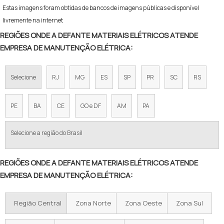
Estas imagens foram obtidas de bancos de imagens públicas e disponível
livremente na internet
REGIÕES ONDE A DEFANTE MATERIAIS ELÉTRICOS ATENDE
EMPRESA DE MANUTENÇÃO ELÉTRICA:
Selecione
RJ
MG
ES
SP
PR
SC
RS
PE
BA
CE
GO e DF
AM
PA
Selecione a região do Brasil
REGIÕES ONDE A DEFANTE MATERIAIS ELÉTRICOS ATENDE
EMPRESA DE MANUTENÇÃO ELÉTRICA:
Região Central
Zona Norte
Zona Oeste
Zona Sul