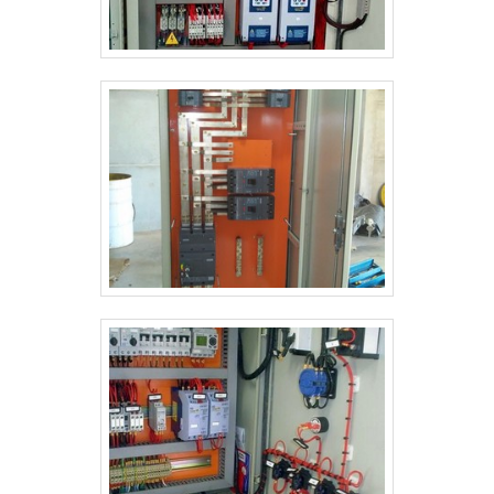
todas as demandas. Tudo isso, unido a um time de
alta qualidade onde são realizadas as atividades;
equipe multidisciplinar de consultores associados e
Tecnologia de ponta; Equipamentos de última
profissionais qualificados, garantem o sucesso de
geração. A EMPRESA MAIS QUALIFICADA DO
cada cliente de ponta a ponta.
SEGMENTOSomente na DCC Soluções tem o que há
de melhor no mercado de medidor de temperatura a
laser infravermelho. É possível encontrar uma grande
variedade no portfólio como serviços de engenharia
industrial e montagem de equipamentos.É
transparente e responsável, qualificações possíveis
pelo fato de a empresa possuir escritório de alta
qualidade onde são realizadas as atividades e ampla
experiência industrial nacional e internacional. Tudo
isso, unido a um time de colaboradores que seguem
modelos avançados de gestão e planejamento e
trabalhadores eficientes, garante o sucesso de cada
cliente de ponta a ponta. Saiba mais solicitando um
orçamento!.