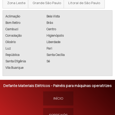
Zona Leste
Grande São Paulo
Litoral de São Paulo
Aclimação
Bela Vista
Bom Retiro
Brás
Cambuci
Centro
Consolação
Higienópolis
Glicério
Liberdade
Luz
Pari
República
Santa Cecília
Santa Efigênia
Sé
Vila Buarque
Defante Materiais Elétricos - Painéis para máquinas operatrizes
INÍCIO