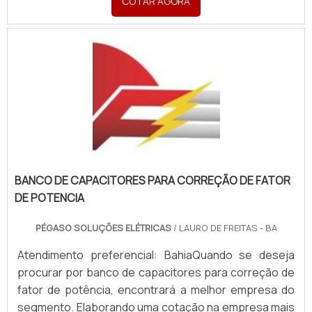
COTAR AGORA
inclusão opcional de DRs e DPS.Além disso, é
importante ressaltar também que os quadros gerais
de distribuição de força são produzidos a partir de
matér.
BANCO DE CAPACITORES PARA CORREÇÃO DE FATOR
DE POTENCIA
PÉGASO SOLUÇÕES ELÉTRICAS
/ LAURO DE FREITAS - BA
Atendimento preferencial: BahiaQuando se deseja
procurar por banco de capacitores para correção de
fator de potência, encontrará a melhor empresa do
segmento. Elaborando uma cotação na empresa mais