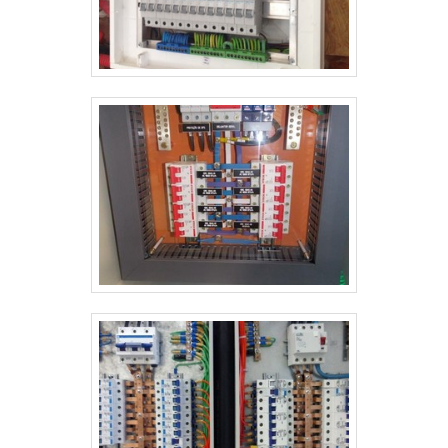
qualidade e precisão, pontos importantes que ficam
performance de uma equipe multidisciplinar de
de fora no planejamento de empresas que visam
consultores associados e equipe focada na ética e
apenas o lucro, deixando a desejar nos outros
aplicação das melhores práticas no mercado, fecha
fatores.É por esta razão que a Pégaso Soluções
todo o ciclo de entrega com excelência para toda a
Elétricas é uma empresa responsável quando se trata
carteira de clientes.
do segmento de engenharia. A empresa foca no que
há de melhor na atualidade para os clientes.A MELHOR
EMPRESA NO SEGMENTONa Pégaso Soluções
Elétricas tem a solução ideal para engenharia.
Prezando pelo que há de mais moderno, traz
inovações e variedades em banco de capacitores
para correção de fator de potência e quadro para
sistema de incêndio com ótima qualidade e excelente
custo-benefício.Para uma maior satisfação dos
clientes, a empresa busca investir nos melhores
profissionais do mercado, e em instalações
modernas, garantindo assim, a sua confiança e boa
cotação no mercado.A Pégaso Soluções Elétricas é