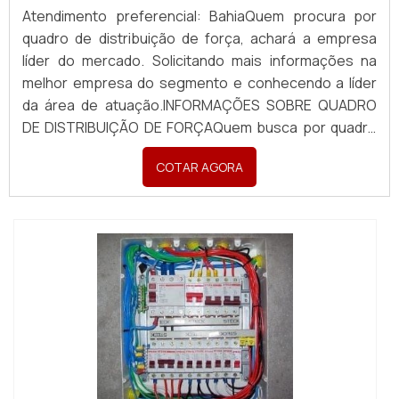
Atendimento preferencial: BahiaQuem procura por
quadro de distribuição de força, achará a empresa
líder do mercado. Solicitando mais informações na
melhor empresa do segmento e conhecendo a líder
da área de atuação.INFORMAÇÕES SOBRE QUADRO
DE DISTRIBUIÇÃO DE FORÇAQuem busca por quadro
de distribuição de força em uma empresa inovadora,
COTAR AGORA
descobre a Pégaso Soluções Elétricas. Uma empresa
com alto know-how em banco de capacitores para
correç...