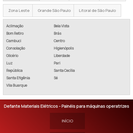
Zona Leste
Grande São Paulo
Litoral de São Paulo
Aclimação
Bela Vista
Bom Retiro
Brás
Cambuci
Centro
Consolação
Higienópolis
Glicério
Liberdade
Luz
Pari
República
Santa Cecília
Santa Efigênia
Sé
Vila Buarque
Defante Materiais Elétricos - Painéis para máquinas operatrizes
INÍCIO