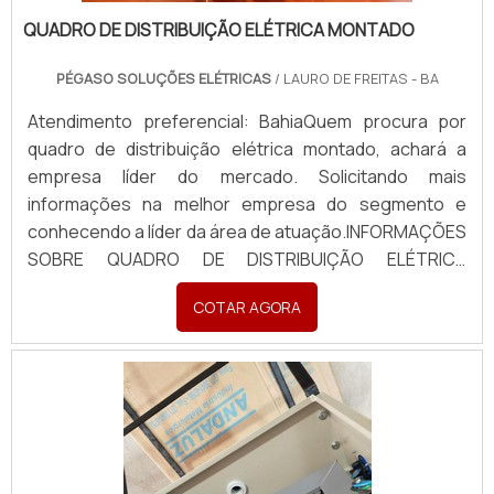
QUADRO DE DISTRIBUIÇÃO ELÉTRICA MONTADO
PÉGASO SOLUÇÕES ELÉTRICAS
/ LAURO DE FREITAS - BA
Atendimento preferencial: BahiaQuem procura por
quadro de distribuição elétrica montado, achará a
empresa líder do mercado. Solicitando mais
informações na melhor empresa do segmento e
conhecendo a líder da área de atuação.INFORMAÇÕES
SOBRE QUADRO DE DISTRIBUIÇÃO ELÉTRICA
MONTADOQuem busca por quadro de distribuição
COTAR AGORA
elétrica montado em uma empresa inovadora,
descobre a Pégaso Soluções Elétricas. Uma empresa
com alto know-how em banco de...