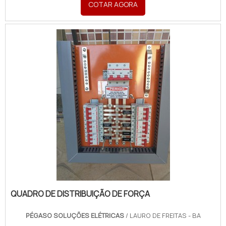
COTAR AGORA
Soluções Elétricas o cliente poderá contar ótima
qualidade com pagamento acessível.DETALHES
SOBRE QUADR...
QUADRO DE DISTRIBUIÇÃO DE FORÇA
PÉGASO SOLUÇÕES ELÉTRICAS
/ LAURO DE FREITAS - BA