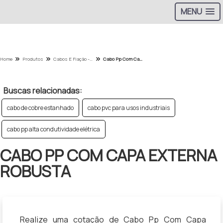
MENU
Home
Produtos
Cabos E Fiação - Categoria
Cabo Pp Com Capa Externa Robusta
Buscas relacionadas:
cabo de cobre estanhado
cabo pvc para usos industriais
cabo pp alta condutividade elétrica
CABO PP COM CAPA EXTERNA
ROBUSTA
Realize uma cotação de Cabo Pp Com Capa