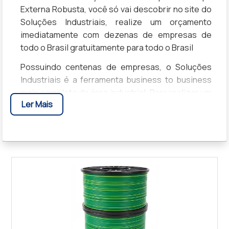
Externa Robusta, você só vai descobrir no site do
Soluções Industriais, realize um orçamento
imediatamente com dezenas de empresas de
todo o Brasil gratuitamente para todo o Brasil
Possuindo centenas de empresas, o Soluções
Industriais é a ferramenta business to business
mais completo da área industrial. Para realizar um
Ler Mais
orçamento de Cabo Pp Com Capa Externa
Robusta, clique em um ou mais dos anuciantes a
seguir: