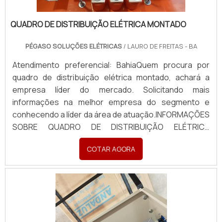
QUADRO DE DISTRIBUIÇÃO ELÉTRICA MONTADO
PÉGASO SOLUÇÕES ELÉTRICAS
/ LAURO DE FREITAS - BA
Atendimento preferencial: BahiaQuem procura por
quadro de distribuição elétrica montado, achará a
empresa líder do mercado. Solicitando mais
informações na melhor empresa do segmento e
conhecendo a líder da área de atuação.INFORMAÇÕES
SOBRE QUADRO DE DISTRIBUIÇÃO ELÉTRICA
MONTADOQuem busca por quadro de distribuição
COTAR AGORA
elétrica montado em uma empresa inovadora,
descobre a Pégaso Soluções Elétricas. Uma empresa
com alto know-how em banco de...