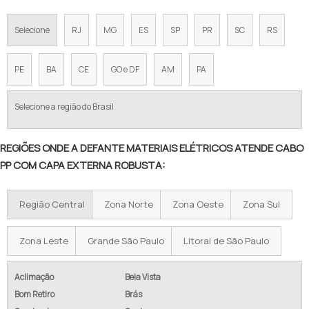
Selecione
RJ
MG
ES
SP
PR
SC
RS
PE
BA
CE
GO e DF
AM
PA
Selecione a região do Brasil
REGIÕES ONDE A DEFANTE MATERIAIS ELÉTRICOS ATENDE CABO
PP COM CAPA EXTERNA ROBUSTA:
Região Central
Zona Norte
Zona Oeste
Zona Sul
Zona Leste
Grande São Paulo
Litoral de São Paulo
Aclimação
Bela Vista
Bom Retiro
Brás