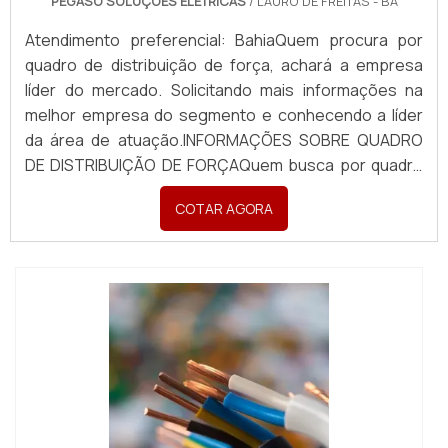
PÉGASO SOLUÇÕES ELÉTRICAS
/ LAURO DE FREITAS - BA
Atendimento preferencial: BahiaQuem procura por
quadro de distribuição de força, achará a empresa
líder do mercado. Solicitando mais informações na
melhor empresa do segmento e conhecendo a líder
da área de atuação.INFORMAÇÕES SOBRE QUADRO
DE DISTRIBUIÇÃO DE FORÇAQuem busca por quadro
de distribuição de força em uma empresa inovadora,
COTAR AGORA
descobre a Pégaso Soluções Elétricas. Uma empresa
com alto know-how em banco de capacitores para
correç...