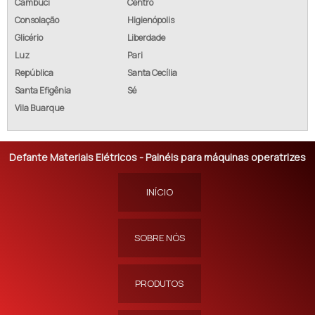
Cambuci
Centro
Consolação
Higienópolis
Glicério
Liberdade
Luz
Pari
República
Santa Cecília
Santa Efigênia
Sé
Vila Buarque
Defante Materiais Elétricos - Painéis para máquinas operatrizes
INÍCIO
SOBRE NÓS
PRODUTOS