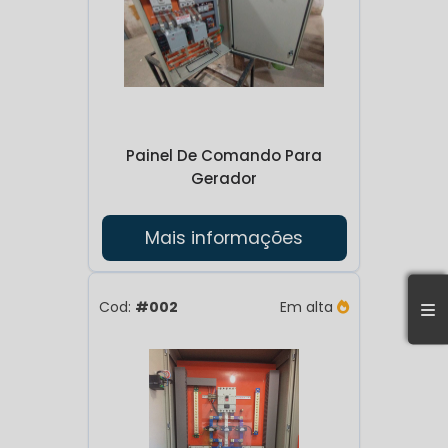
informações críticas como tensão, corrente,
frequência e temperatura do gerador.
Controle automático: Permite ligar e
desligar o gerador automaticamente em
resposta à demanda de energia ou a falhas
Painel De Comando Para
na rede elétrica.
Gerador
Proteção: Oferece mecanismos de proteção
contra sobrecarga, curto-circuito e outras
Mais informações
falhas, garantindo a segurança do gerador e
da instalação.
Cod:
#002
Em alta
Diagnóstico de falhas: Identifica e registra
falhas no sistema, facilitando a manutenção
e a resolução de problemas.
Sincronização: Em sistemas com múltiplos