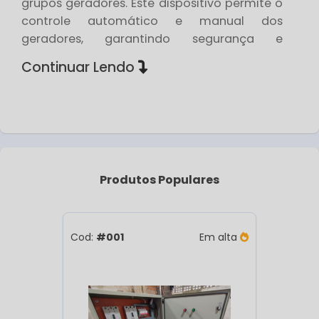
grupos geradores. Este dispositivo permite o
controle automático e manual dos
geradores, garantindo segurança e
eficiência na geração de energia. A seguir,
Continuar Lendo
exploraremos os principais aspectos desse
equipamento, incluindo suas
funcionalidades, tipos e como escolher o
modelo ideal.
Funcionalidades do quadro de comando
Produtos
Populares
para grupo gerador
quadro de comando para grupo
O
gerador
possui diversas funcionalidades
Cod:
#001
Em alta
que otimizam a operação dos geradores,
incluindo:
Monitoramento em tempo real: Exibe