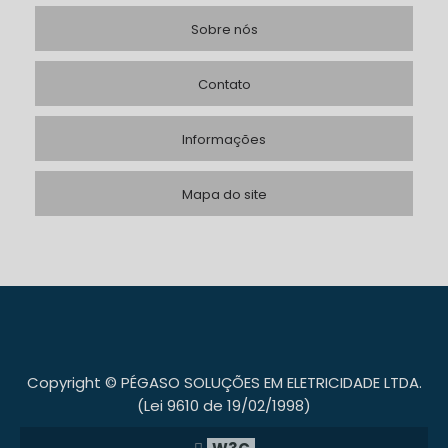
oferece suporte técnico e assistência pós-
venda.
Sobre nós
Conclusão
Contato
quadro de comando para grupo
O
Informações
gerador
é um componente crucial para
garantir a operação eficiente e segura dos
Mapa do site
grupos geradores de energia. Ao considerar
os tipos disponíveis e os fatores de escolha,
você pode encontrar a solução ideal para
suas necessidades específicas, aumentando
a confiabilidade e a eficiência do seu
sistema de geração de energia.
Copyright © PÉGASO SOLUÇÕES EM ELETRICIDADE LTDA.
(Lei 9610 de 19/02/1998)