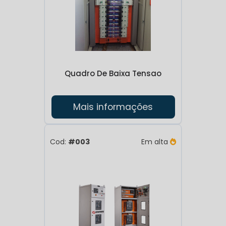
geradores, permite a sincronização para
garantir uma distribuição equilibrada de
carga.
Tipos de quadros de comando para
grupos geradores
Quadro De Baixa Tensao
quadro de
Existem vários tipos de
Mais informações
comando para grupo gerador
, cada um
adequado para diferentes aplicações:
Cod:
#003
Em alta
Quadro manual: Requer intervenção
humana para operação, sendo mais simples
e econômico.
Quadro automático: Controla o gerador de
forma totalmente automatizada, ideal para
aplicações onde a continuidade de energia