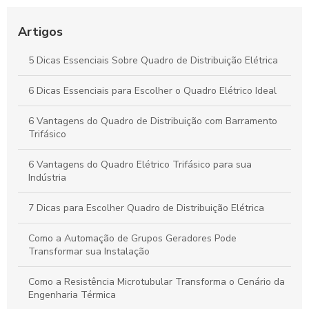
Como Implementar um Plano de Manutenção Preventiva em
Artigos
Painéis Elétricos
5 Dicas Essenciais Sobre Quadro de Distribuição Elétrica
Manutenção Preventiva e Corretiva de Grupo Gerador para
Longa Durabilidade
6 Dicas Essenciais para Escolher o Quadro Elétrico Ideal
6 Vantagens do Quadro de Distribuição com Barramento
Trifásico
6 Vantagens do Quadro Elétrico Trifásico para sua
Indústria
7 Dicas para Escolher Quadro de Distribuição Elétrica
Como a Automação de Grupos Geradores Pode
Transformar sua Instalação
Como a Resistência Microtubular Transforma o Cenário da
Engenharia Térmica